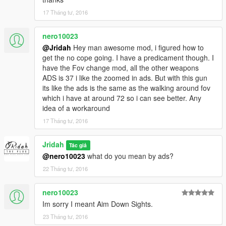
17 Tháng tư, 2016
nero10023
@Jridah
Hey man awesome mod, i figured how to
get the no cope going. I have a predicament though. I
have the Fov change mod, all the other weapons
ADS is 37 i like the zoomed in ads. But with this gun
its like the ads is the same as the walking around fov
which i have at around 72 so i can see better. Any
idea of a workaround
17 Tháng tư, 2016
Jridah
Tác giả
@nero10023
what do you mean by ads?
22 Tháng tư, 2016
nero10023
Im sorry I meant Aim Down Sights.
23 Tháng tư, 2016