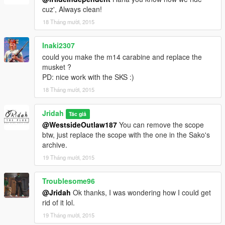
cuz', Always clean!
18 Tháng mười, 2015
Inaki2307
could you make the m14 carabine and replace the
musket ?
PD: nice work with the SKS :)
18 Tháng mười, 2015
Jridah
Tác giả
@WestsideOutlaw187
You can remove the scope
btw, just replace the scope with the one in the Sako's
archive.
19 Tháng mười, 2015
Troublesome96
@Jridah
Ok thanks, I was wondering how I could get
rid of it lol.
19 Tháng mười, 2015