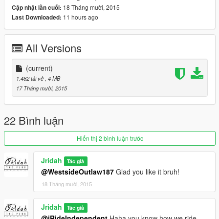
18 Tháng mười, 2015
Cập nhật lần cuối:
11 hours ago
Last Downloaded:
All Versions
(current)
1.462 tải về
, 4 MB
17 Tháng mười, 2015
22 Bình luận
Hiển thị 2 bình luận trước
Jridah
Tác giả
@WestsideOutlaw187
Glad you like it bruh!
18 Tháng mười, 2015
Jridah
Tác giả
@iRideIndependent
Haha you know how we ride