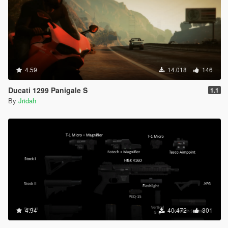
4.59
14.018
146
Ducati 1299 Panigale S
1.1
By
Jridah
4.94
40.472
301