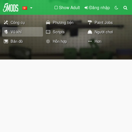
Show Adult
Đăng nhập
Công cụ
Phương tiện
Paint Jobs
Vũ khí
Scripts
Người chơi
Bản đồ
Hỗn hợp
Hơn