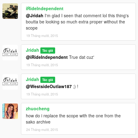
iRideIndependent
@Jridah
I'm glad I seen that comment lol this thing's
boutta be looking so much extra proper without the
scope
19 Tháng mười, 2015
Jridah
Tác giả
@iRideIndependent
True dat cuz'
19 Tháng mười, 2015
Jridah
Tác giả
@WestsideOutlaw187
;) !
19 Tháng mười, 2015
zhuocheng
how do i replace the scope with the one from the
sako archive
24 Tháng mười, 2015