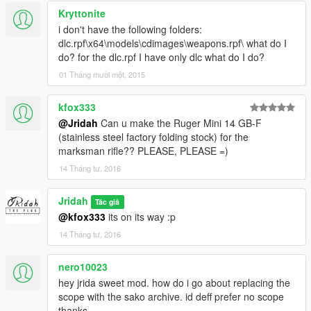
Kryttonite
i don't have the following folders:
dlc.rpf\x64\models\cdimages\weapons.rpf\ what do I
do? for the dlc.rpf I have only dlc what do I do?
01 Tháng mười một, 2015
kfox333
@Jridah
Can u make the Ruger Mini 14 GB-F
(stainless steel factory folding stock) for the
marksman rifle?? PLEASE, PLEASE =)
14 Tháng tư, 2016
Jridah
Tác giả
@kfox333
its on its way :p
14 Tháng tư, 2016
nero10023
hey jrida sweet mod. how do i go about replacing the
scope with the sako archive. id deff prefer no scope
thanks