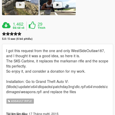
1.462
29
Đã tải về
Thích
5.0 / 5 sao (6 bỏ phiếu)
I got this request from the one and only WestSideOutlaw187,
and I thought it was a good idea, so here it is.
The SKS Carbine, it replaces the marksman rifle and the scope
fits perfectly.
So enjoy it, and consider a donation for my work.
Installation: Go to Grand Theft Auto V\
(Mods)\update\x64\dlcpacks\patchday3ng\dlc.rpf\x64\models\c
dimages\weapons.rpf\ and replace the files
ASSAULT RIFLE
17 Tháng mười, 2015
Tải lên lần đầu: