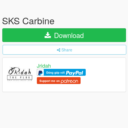
SKS Carbine
Download
Share
Jridah
Đóng góp với
Support me on