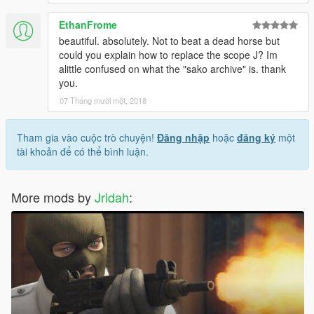
EthanFrome
beautiful. absolutely. Not to beat a dead horse but
could you explain how to replace the scope J? Im
alittle confused on what the "sako archive" is. thank
you.
07 Tháng mười một, 2018
Tham gia vào cuộc trò chuyện!
Đăng nhập
hoặc
đăng ký
một
tài khoản để có thể bình luận.
More mods by
Jridah
: