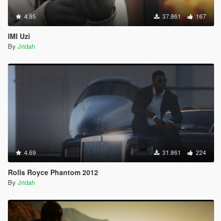
4.95
37.861
167
IMI Uzi
By
Jridah
4.69
31.861
224
Rolls Royce Phantom 2012
By
Jridah