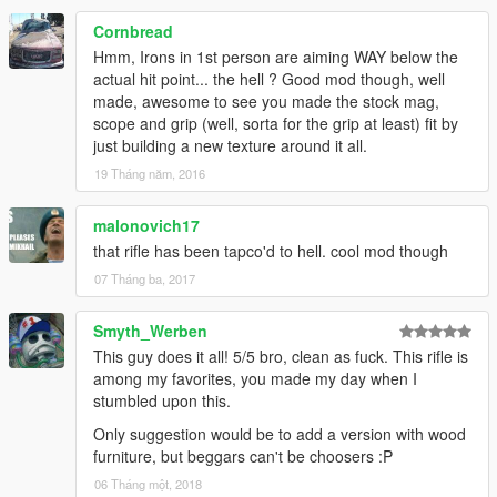
Cornbread
Hmm, Irons in 1st person are aiming WAY below the
actual hit point... the hell ? Good mod though, well
made, awesome to see you made the stock mag,
scope and grip (well, sorta for the grip at least) fit by
just building a new texture around it all.
19 Tháng năm, 2016
malonovich17
that rifle has been tapco'd to hell. cool mod though
07 Tháng ba, 2017
Smyth_Werben
This guy does it all! 5/5 bro, clean as fuck. This rifle is
among my favorites, you made my day when I
stumbled upon this.
Only suggestion would be to add a version with wood
furniture, but beggars can't be choosers :P
06 Tháng một, 2018