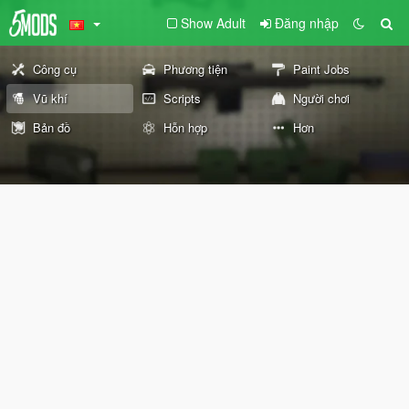
Show Adult
Đăng nhập
Công cụ
Phương tiện
Paint Jobs
Vũ khí
Scripts
Người chơi
Bản đồ
Hỗn hợp
Hơn