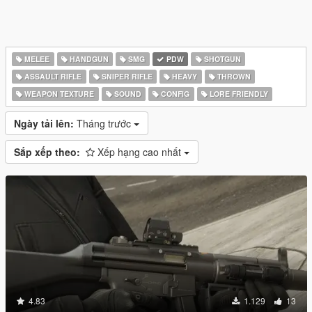
MELEE
HANDGUN
SMG
PDW
SHOTGUN
ASSAULT RIFLE
SNIPER RIFLE
HEAVY
THROWN
WEAPON TEXTURE
SOUND
CONFIG
LORE FRIENDLY
Ngày tải lên:
Tháng trước
Sắp xếp theo:
Xếp hạng cao nhất
4.83
1.129
13