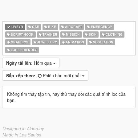
LIVEYR
CAR
BIKE
AIRCRAFT
EMERGENCY
SCRIPT HOOK
TRAINER
MISSION
SKIN
CLOTHING
GRAPHICS
JEWELLERY
ANIMATION
VEGETATION
LORE FRIENDLY
Ngày tải lên:
Hôm qua
Sắp xếp theo:
Phiên bản mới nhất
Không tìm thấy tập tin, hãy thử thay đổi các quá trình lọc của
bạn.
Designed in Alderney
Made in Los Santos