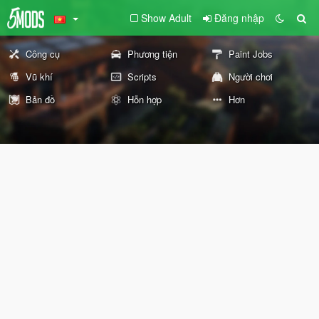
Show Adult
Đăng nhập
Công cụ
Phương tiện
Paint Jobs
Vũ khí
Scripts
Người chơi
Bản đồ
Hỗn hợp
Hơn