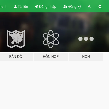
tent
Tải lên
Đăng nhập
Đăng ký
BẢN ĐỒ
HỖN HỢP
HƠN