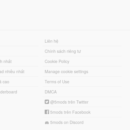
Liên hệ
Chính sách riêng tư
ch nhất
Cookie Policy
ad nhiều nhất
Manage cookie settings
á cao
Terms of Use
derboard
DMCA
@5mods trên Twitter
5mods trên Facebook
5mods on Discord