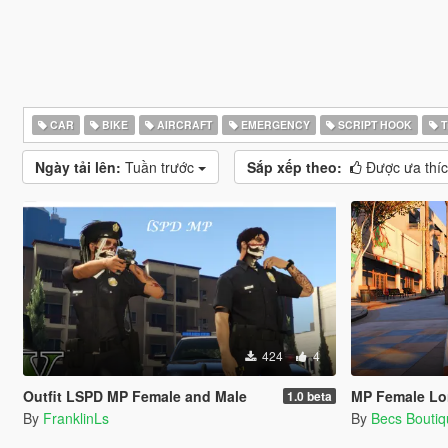
CAR
BIKE
AIRCRAFT
EMERGENCY
SCRIPT HOOK
T
Ngày tải lên:
Tuần trước
Sắp xếp theo:
Được ưa thí
424
4
Outfit LSPD MP Female and Male
MP Female Lo
1.0 beta
By
FranklinLs
By
Becs Bouti