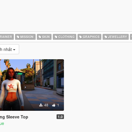
RAINER
MISSION
SKIN
CLOTHING
GRAPHICS
JEWELLERY
ch nhất
48
1
ng Sleeve Top
1.0
que