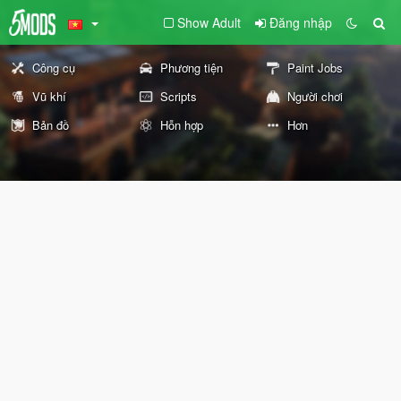
Show Adult
Đăng nhập
Công cụ
Phương tiện
Paint Jobs
Vũ khí
Scripts
Người chơi
Bản đồ
Hỗn hợp
Hơn