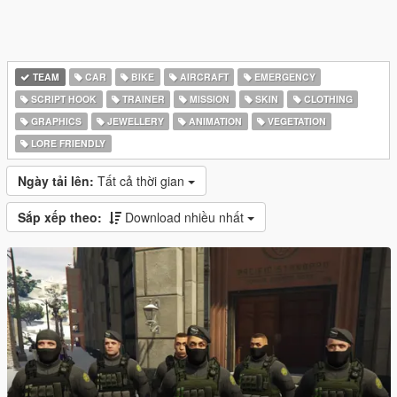
TEAM
CAR
BIKE
AIRCRAFT
EMERGENCY
SCRIPT HOOK
TRAINER
MISSION
SKIN
CLOTHING
GRAPHICS
JEWELLERY
ANIMATION
VEGETATION
LORE FRIENDLY
Ngày tải lên:
Tất cả thời gian
Sắp xếp theo:
Download nhiều nhất