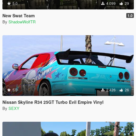
5.0
4.099
29
New Swat Team
1.0
By
ShadowWolfTR
5.0
2.426
26
Nissan Skyline R34 25GT Turbo Evil Empire Vinyl
By
SEXY