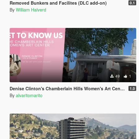
Removed Bunkers and Facilites (DLC add-on)
0.1
By
William Halverd
49
1
Denise Clinton's Chamberlain Hills Women's Art Center
1.0
By
alvaritomarito