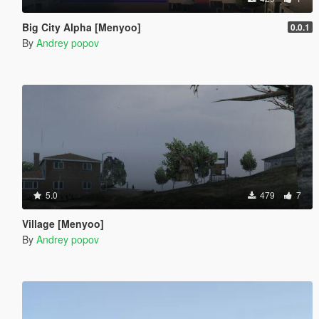
Big City Alpha [Menyoo]
0.0.1
By
Andrey popov
5.0
479
7
Village [Menyoo]
By
Andrey popov