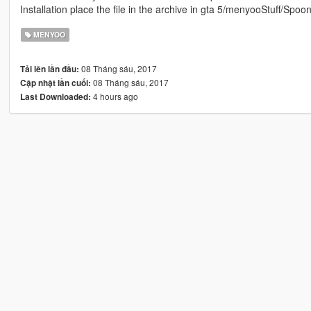
Installation place the file in the archive in gta 5/menyooStuff/Spoon
MENYOO
08 Tháng sáu, 2017
Tải lên lần đầu:
08 Tháng sáu, 2017
Cập nhật lần cuối:
4 hours ago
Last Downloaded: