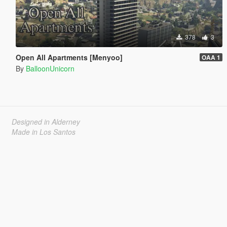
378
3
Open All Apartments [Menyoo]
OAA 1
By
BalloonUnicorn
Designed in Alderney
Made in Los Santos