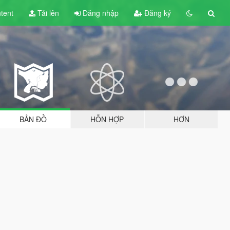
tent
Tải lên
Đăng nhập
Đăng ký
BẢN ĐỒ
HỖN HỢP
HƠN