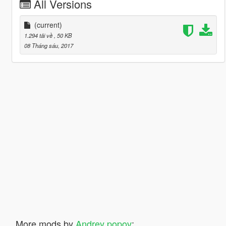
All Versions
(current)
1.294 tải về
, 50 KB
08 Tháng sáu, 2017
More mods by
Andrey popov
: