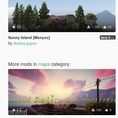
5.0
1.103
10
Sunny Island [Menyoo]
beta 0.0.1
By
Andrey popov
More mods in
category:
maps
5.0
100
9