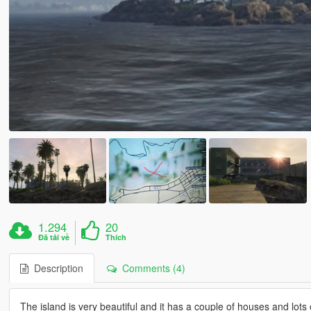
1.294
20
Đã tải về
Thích
Description
Comments (4)
The island is very beautiful and it has a couple of houses and lots