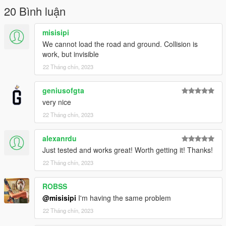
20 Bình luận
FOR SUPPORT GO DISCORD
misisipi
good game all FDAC
We cannot load the road and ground. Collision is
work, but invisible
22 Tháng chín, 2023
geniusofgta
very nice
22 Tháng chín, 2023
alexanrdu
Just tested and works great! Worth getting it! Thanks!
22 Tháng chín, 2023
ROBSS
@misisipi
I'm having the same problem
22 Tháng chín, 2023