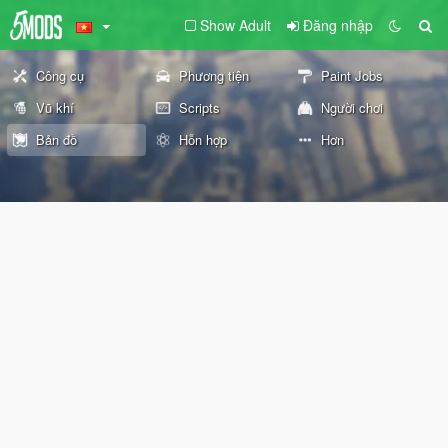
Show Adult
Đăng nhập
Công cụ
Phương tiện
Paint Jobs
Vũ khí
Scripts
Người chơi
Bản đồ
Hỗn hợp
Hơn