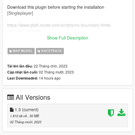
Download this plugin before starting the installation
[Singleplayer]
https://www.gta5-mods.com/scripts/no-boundary-limits-
unknown-modder.
Show Full Description
Drop folder to mod\update\x64\dlcpacks and edit dlclist.xml
from mod\update\update.rpf\common\data
MAP MODEL
RACETRACK
Add this line
22 Tháng chín, 2023
Tải lên lần đầu:
02 Tháng mười, 2023
Cập nhật lần cuối:
dlcpacks:/otm/
14 hours ago
Last Downloaded:
Update:addon 1.1
update firework + addon 1.2
All Versions
1.3 correct SP mods thks ａｒａ．． ａｒａａａ．．
position x="9446.00700000" y="-5859.16800000"
1.3
(current)
z="55.02756000"
1.810 tải về
, 50 MB
02 Tháng mười, 2023
join my discord for more maps and cars
https://discord.gg/crk85U6uRq