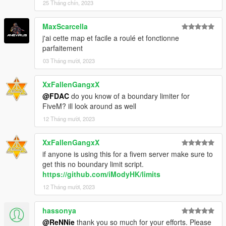
25 Tháng chín, 2023
MaxScarcella
j'ai cette map et facile a roulé et fonctionne
parfaitement
03 Tháng mười, 2023
XxFallenGangxX
@FDAC
do you know of a boundary limiter for
FiveM? ill look around as well
12 Tháng mười, 2023
XxFallenGangxX
if anyone is using this for a fivem server make sure to
get this no boundary limit script.
https://github.com/iModyHK/limits
12 Tháng mười, 2023
hassonya
@ReNNie
thank you so much for your efforts. Please