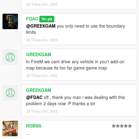
23 Tháng chín, 2023
FDAC
Tác giả
@GREEKGAM
you only need to use the boundary
limits
25 Tháng chín, 2023
GREEKGAM
In FiveM we cant drive any vehicle in you'r add-on
map because its too far game game map
25 Tháng chín, 2023
GREEKGAM
@FDAC
off , thank you man i was dealing with this
problem 2 days now :P thanks a lot
25 Tháng chín, 2023
ROBSS
...