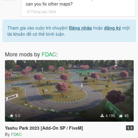
can you fix other maps?
15 Tháng sáu, 2024
Tham gia vào cuộc trò chuyện!
Đăng nhập
hoặc
đăng ký
một
tài khoản để có thể bình luận.
More mods by
FDAC
:
5.0
4.195
45
Yashu Park 2023 [Add-On SP / FiveM]
1.1
By
FDAC