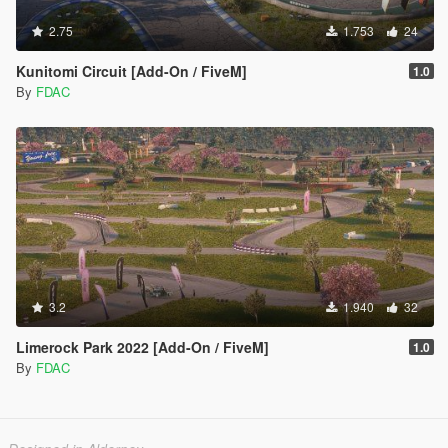
2.75
1.753
24
Kunitomi Circuit [Add-On / FiveM]
1.0
By
FDAC
3.2
1.940
32
Limerock Park 2022 [Add-On / FiveM]
1.0
By
FDAC