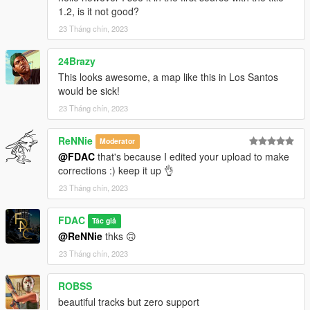
1.2, is it not good?
23 Tháng chín, 2023
24Brazy
This looks awesome, a map like this in Los Santos
would be sick!
23 Tháng chín, 2023
ReNNie
Moderator
@FDAC
that's because I edited your upload to make
corrections :) keep it up 👌
23 Tháng chín, 2023
FDAC
Tác giả
@ReNNie
thks 🙃
23 Tháng chín, 2023
ROBSS
beautiful tracks but zero support