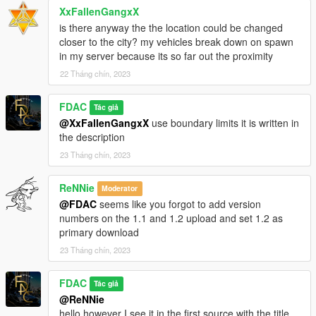
XxFallenGangxX
is there anyway the the location could be changed
closer to the city? my vehicles break down on spawn
in my server because its so far out the proximity
22 Tháng chín, 2023
FDAC
Tác giả
@XxFallenGangxX
use boundary limits it is written in
the description
23 Tháng chín, 2023
ReNNie
Moderator
@FDAC
seems like you forgot to add version
numbers on the 1.1 and 1.2 upload and set 1.2 as
primary download
23 Tháng chín, 2023
FDAC
Tác giả
@ReNNie
hello however I see it in the first source with the title