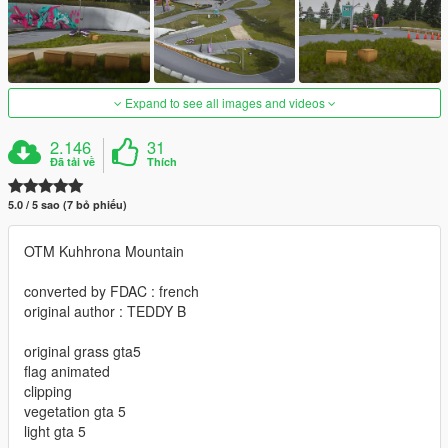
Expand to see all images and videos
2.146
31
Đã tải về
Thích
5.0 / 5 sao (7 bỏ phiếu)
OTM Kuhhrona Mountain
converted by FDAC : french
original author : TEDDY B
original grass gta5
flag animated
clipping
vegetation gta 5
light gta 5