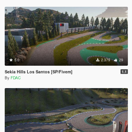
5.0
2.379
29
Sekia Hills Los Santos [SP/Fivem]
1.1
By
FDAC