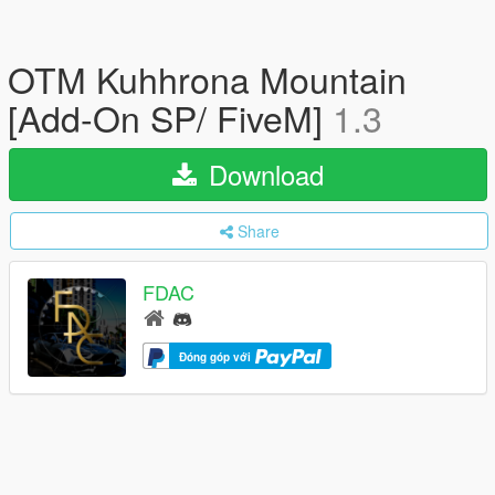
OTM Kuhhrona Mountain
[Add-On SP/ FiveM]
1.3
Download
Share
FDAC
Đóng góp với