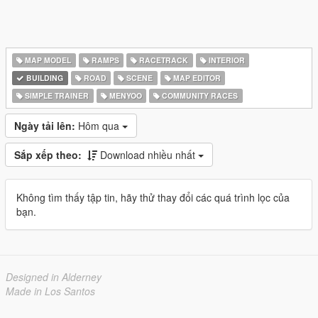
MAP MODEL
RAMPS
RACETRACK
INTERIOR
BUILDING
ROAD
SCENE
MAP EDITOR
SIMPLE TRAINER
MENYOO
COMMUNITY RACES
Ngày tải lên:
Hôm qua
Sắp xếp theo:
Download nhiều nhất
Không tìm thấy tập tin, hãy thử thay đổi các quá trình lọc của
bạn.
Designed in Alderney
Made in Los Santos