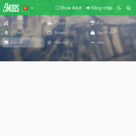
Show Adult
Đăng nhập
Công cụ
Phương tiện
Paint Jobs
Vũ khí
Scripts
Người chơi
Bản đồ
Hỗn hợp
Hơn