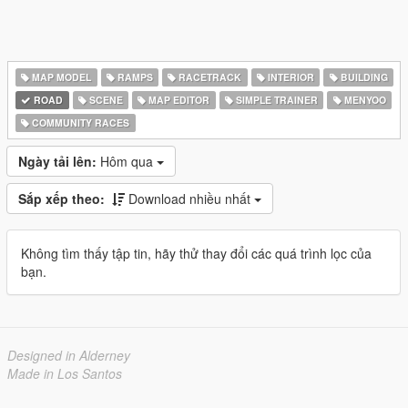
MAP MODEL
RAMPS
RACETRACK
INTERIOR
BUILDING
ROAD
SCENE
MAP EDITOR
SIMPLE TRAINER
MENYOO
COMMUNITY RACES
Ngày tải lên:
Hôm qua
Sắp xếp theo:
Download nhiều nhất
Không tìm thấy tập tin, hãy thử thay đổi các quá trình lọc của
bạn.
Designed in Alderney
Made in Los Santos