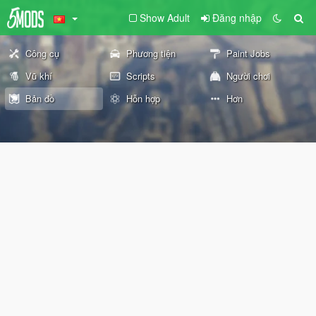
Show Adult
Đăng nhập
Công cụ
Phương tiện
Paint Jobs
Vũ khí
Scripts
Người chơi
Bản đồ
Hỗn hợp
Hơn