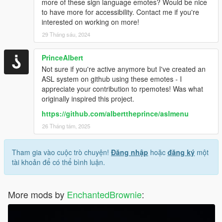
more of these sign language emotes? Would be nice
to have more for accessibility. Contact me if you're
interested on working on more!
29 Tháng sáu, 2024
PrinceAlbert
Not sure if you're active anymore but I've created an
ASL system on github using these emotes - I
appreciate your contribution to rpemotes! Was what
originally inspired this project.
https://github.com/alberttheprince/aslmenu
26 Tháng tám, 2025
Tham gia vào cuộc trò chuyện!
Đăng nhập
hoặc
đăng ký
một
tài khoản để có thể bình luận.
More mods by
EnchantedBrownie
: