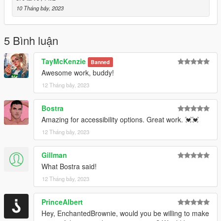
10 Tháng bảy, 2023
5 Bình luận
TayMcKenzie
Banned
Awesome work, buddy!
12 Tháng bảy, 2023
Bostra
Amazing for accessibility options. Great work. 💓💓
12 Tháng bảy, 2023
Gillman
What Bostra said!
12 Tháng bảy, 2023
PrinceAlbert
Hey, EnchantedBrownie, would you be willing to make