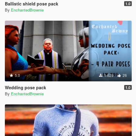
Ballistic shield pose pack
1.0
By
EnchantedBrownie
5.0
1.629
26
Wedding pose pack
1.0
By
EnchantedBrownie