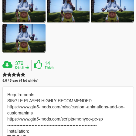
379
14
Đã tải về
Thích
5.0 / 5 sao (4 bỏ phiếu)
Requirements:
SINGLE PLAYER HIGHLY RECOMMENDED
https://www.gta5-mods.com/misc/custom-animations-add-on-
customanims
https://www.gta5-mods.com/scripts/menyoo-pc-sp
-----------------------------------------------------------
Installation: