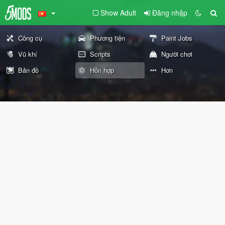
Show Adult
Đăng nhập
Công cụ
Phương tiện
Paint Jobs
Vũ khí
Scripts
Người chơi
Bản đồ
Hỗn hợp
Hơn