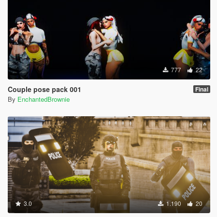
777
22
Couple pose pack 001
Final
By
EnchantedBrownie
3.0
1.190
20