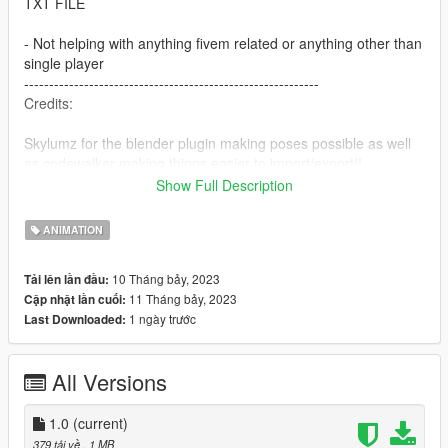
TXT FILE
- Not helping with anything fivem related or anything other than
single player
-----------------------------------------------------------
Credits:
Skylumz for the blender plugin making poses possible as well
as codewalker making things easier to import/export!!
https://github.com/Skylumz/Sollumz
Show Full Description
https://github.com/Skylumz/CodeWalker
ANIMATION
OpenIV team!
https://openiv.com/?p=1777
10 Tháng bảy, 2023
Tải lên lần đầu:
11 Tháng bảy, 2023
Cập nhật lần cuối:
1 ngày trước
Last Downloaded:
All Versions
1.0
(current)
379 tải về
, 1 MB