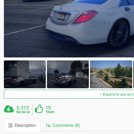
Expand to see all 
5.313
15
Đã tải về
Thích
Description
Comments (6)