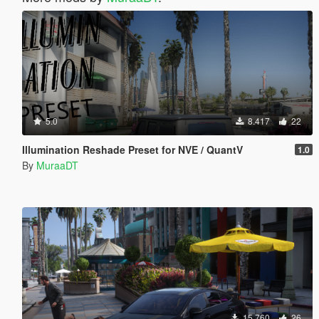
5.0
8.417
22
Illumination Reshade Preset for NVE / QuantV
1.0
By
MuraaDT
15.760
26