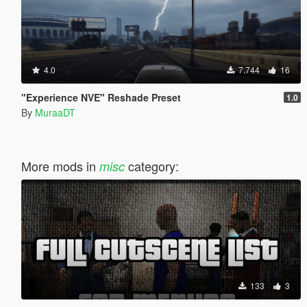
4.0
7.744
16
"Experience NVE" Reshade Preset
1.0
By
MuraaDT
More mods in
category:
misc
133
3