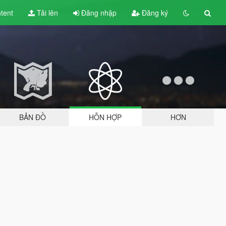
tent
Tải lên
Đăng nhập
Đăng ký
BẢN ĐỒ
HỖN HỢP
HƠN