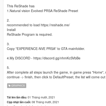
This ReShade has
1.Natural vision Evolved PRSA ReShade Preset
2.
recommended to load https://reshade.me/
Install
ReShade Program is required.
3.
Copy "EXPERIENCE-NVE PRSA" to GTA mainfolder.
4.My DISCORD - https://discord.gg/nhmKcSVbBe
5.
After complete all steps launch the game, in game press "Home", 
continue -> finish, then click to DefaultPreset, the list will co
GRAPHICS
01 Tháng mười, 2021
Tải lên lần đầu:
08 Tháng mười, 2021
Cập nhật lần cuối: