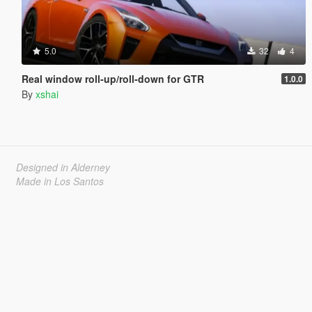
5.0
32
4
Real window roll‑up/roll‑down for GTR
1.0.0
By
xshai
Designed in Alderney
Made in Los Santos