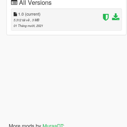
All Versions
1.0
(current)
5.312 tải về
, 3 MB
01 Tháng mười, 2021
More mods by
MuraaDT
: