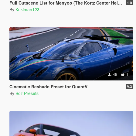
Full Cutscene List for Menyoo (The Kortz Center Heist)
1.0
By
Kukiman123
45
1
Cinematic Reshade Preset for QuantV
V.3
By
Boz Presets