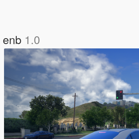
 enb
1.0