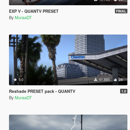
EXP V - QUANTV PRESET
FINAL
By
MuraaDT
5.0
41.885
28
Reshade PRESET pack - QUANTV
1.0
By
MuraaDT