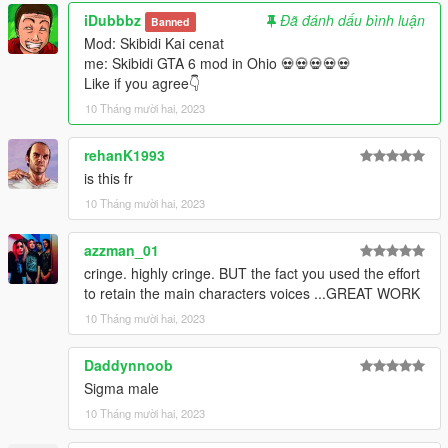
iDubbbz
Đã đánh dấu bình luận
Banned
Mod: Skibidi Kai cenat
me: Skibidi GTA 6 mod in Ohio 💀💀💀💀💀
Like if you agree👇
10 Tháng mười hai, 2023
rehanK1993
is this fr
10 Tháng mười hai, 2023
azzman_01
cringe. highly cringe. BUT the fact you used the effort
to retain the main characters voices ...GREAT WORK
10 Tháng mười hai, 2023
Daddynnoob
Sigma male
10 Tháng mười hai, 2023