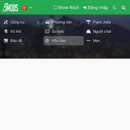
Show Adult
Đăng nhập
Công cụ
Phương tiện
Paint Jobs
Vũ khí
Scripts
Người chơi
Bản đồ
Hỗn hợp
Hơn