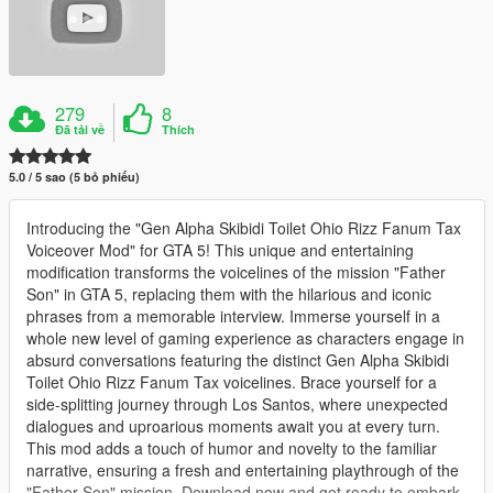
279
8
Đã tải về
Thích
5.0 / 5 sao (5 bỏ phiếu)
Introducing the "Gen Alpha Skibidi Toilet Ohio Rizz Fanum Tax
Voiceover Mod" for GTA 5! This unique and entertaining
modification transforms the voicelines of the mission "Father
Son" in GTA 5, replacing them with the hilarious and iconic
phrases from a memorable interview. Immerse yourself in a
whole new level of gaming experience as characters engage in
absurd conversations featuring the distinct Gen Alpha Skibidi
Toilet Ohio Rizz Fanum Tax voicelines. Brace yourself for a
side-splitting journey through Los Santos, where unexpected
dialogues and uproarious moments await you at every turn.
This mod adds a touch of humor and novelty to the familiar
narrative, ensuring a fresh and entertaining playthrough of the
"Father Son" mission. Download now and get ready to embark