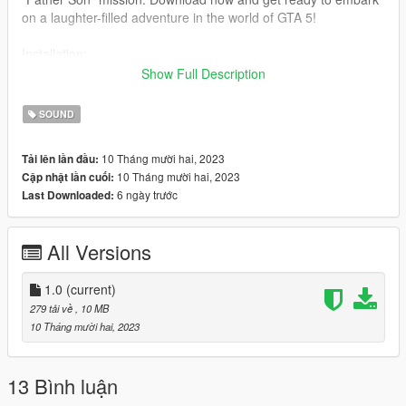
on a laughter-filled adventure in the world of GTA 5!
Installation:
Show Full Description
Pretty easy, follow directories in Manual Installation and then
replace the file using OpenIV
SOUND
Grand Theft Auto
10 Tháng mười hai, 2023
Tải lên lần đầu:
V\mods\x64\audio\sfx\CUTSCENE_MASTERED_ONLY.rpf\famil
10 Tháng mười hai, 2023
Cập nhật lần cuối:
y_1_int_seq_mastered_only.awc
6 ngày trước
Last Downloaded:
needed:
http://www.dev-c.com/gtav/scripthookv
All Versions
https://openiv.com
Credits:
1.0
(current)
Source of Voicelines: https://www.youtube.com/watch?
279 tải về
, 10 MB
v=PGy7sxTDtGc?t=3147
10 Tháng mười hai, 2023
13 Bình luận