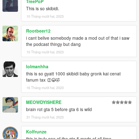
TreePoP
This is so skibidi.
10 Tháng mười hai, 2023
Rootbeer12
i cant belive somebody made a mod out of that i saw
the podcast thingy but dang
10 Tháng mười hai, 2023
lolmanhha
this is so gyatt 1000 skibidi baby gronk kai cenat
fanum tax 👏😂🤣
16 Tháng mười hai, 2023
MEOWDYISHERE
brain rot gta 5 before gta 6 is wild
31 Tháng mười hai, 2023
Kolfrunze
this is truly one of the gta 5 mods of all time