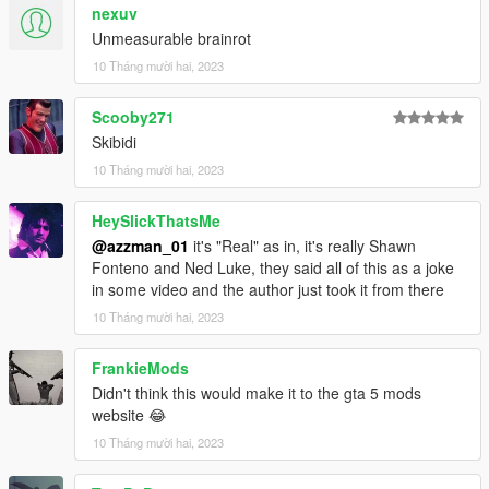
nexuv
Unmeasurable brainrot
10 Tháng mười hai, 2023
Scooby271
Skibidi
10 Tháng mười hai, 2023
HeySlickThatsMe
@azzman_01
it's "Real" as in, it's really Shawn
Fonteno and Ned Luke, they said all of this as a joke
in some video and the author just took it from there
10 Tháng mười hai, 2023
FrankieMods
Didn't think this would make it to the gta 5 mods
website 😂
10 Tháng mười hai, 2023