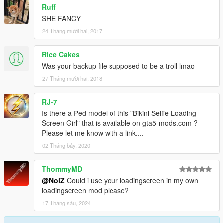
Ruff
SHE FANCY
24 Tháng mười hai, 2017
Rice Cakes
Was your backup file supposed to be a troll lmao
27 Tháng mười hai, 2018
RJ-7
Is there a Ped model of this "Bikini Selfie Loading
Screen Girl" that is available on gta5-mods.com ?
Please let me know with a link....
02 Tháng bảy, 2020
ThommyMD
@NoiZ
Could i use your loadingscreen in my own
loadingscreen mod please?
17 Tháng sáu, 2024