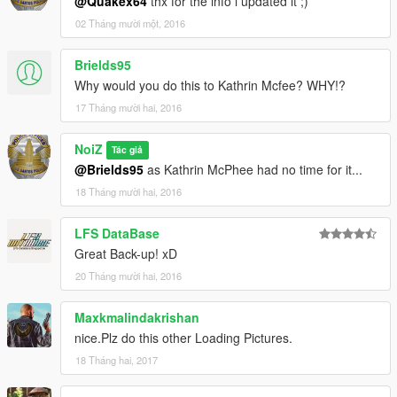
@Quakex64
thx for the info i updated it ;)
02 Tháng mười một, 2016
Brields95
Why would you do this to Kathrin Mcfee? WHY!?
17 Tháng mười hai, 2016
NoiZ
Tác giả
@Brields95
as Kathrin McPhee had no time for it...
18 Tháng mười hai, 2016
LFS DataBase
Great Back-up! xD
20 Tháng mười hai, 2016
Maxkmalindakrishan
nice.Plz do this other Loading Pictures.
18 Tháng hai, 2017