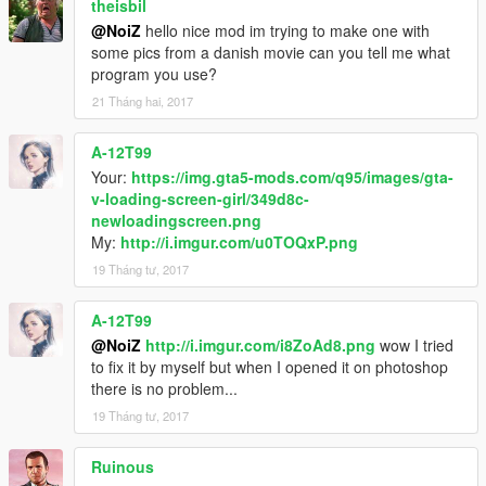
theisbil
@NoiZ
hello nice mod im trying to make one with
some pics from a danish movie can you tell me what
program you use?
21 Tháng hai, 2017
A-12T99
Your:
https://img.gta5-mods.com/q95/images/gta-
v-loading-screen-girl/349d8c-
newloadingscreen.png
My:
http://i.imgur.com/u0TOQxP.png
19 Tháng tư, 2017
A-12T99
@NoiZ
http://i.imgur.com/i8ZoAd8.png
wow I tried
to fix it by myself but when I opened it on photoshop
there is no problem...
19 Tháng tư, 2017
Ruinous