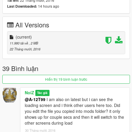
22 Tháng mười, 2016
Tải lên:
14 hours ago
Last Downloaded:
All Versions
(current)
11.980 tải về
, 2 MB
22 Tháng mười, 2016
39 Bình luận
Hiển thị 19 bình luận trước
NoiZ
Tác giả
@A-12T99
I am also on latest but i can see the
loading screen and i think other users here too. Did
you edit the file you copied into mods folder? it only
shows up for couple secs and then it will switch to the
other screens during load
30 Tháng mười, 2016