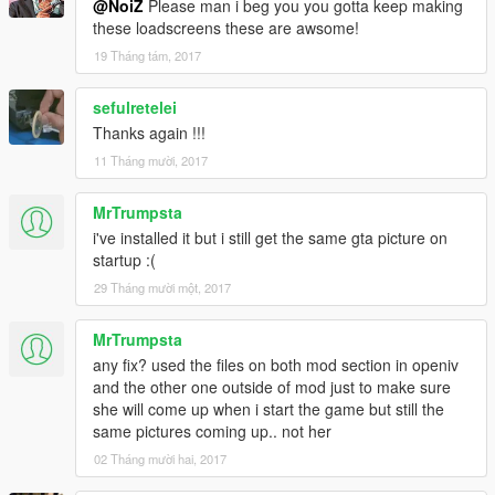
@NoiZ
Please man i beg you you gotta keep making
these loadscreens these are awsome!
19 Tháng tám, 2017
sefulretelei
Thanks again !!!
11 Tháng mười, 2017
MrTrumpsta
i've installed it but i still get the same gta picture on
startup :(
29 Tháng mười một, 2017
MrTrumpsta
any fix? used the files on both mod section in openiv
and the other one outside of mod just to make sure
she will come up when i start the game but still the
same pictures coming up.. not her
02 Tháng mười hai, 2017