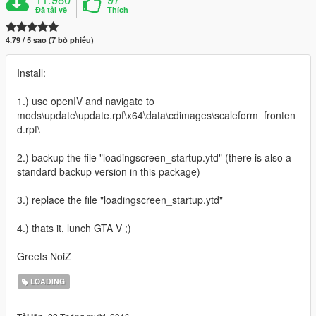
Đã tải về
Thích
4.79 / 5 sao (7 bỏ phiếu)
Install:
1.) use openIV and navigate to
mods\update\update.rpf\x64\data\cdimages\scaleform_fronten
d.rpf\
2.) backup the file "loadingscreen_startup.ytd" (there is also a
standard backup version in this package)
3.) replace the file "loadingscreen_startup.ytd"
4.) thats it, lunch GTA V ;)
Greets NoiZ
LOADING