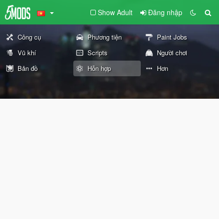
Show Adult
Đăng nhập
Công cụ
Phương tiện
Paint Jobs
Vũ khí
Scripts
Người chơi
Bản đồ
Hỗn hợp
Hơn