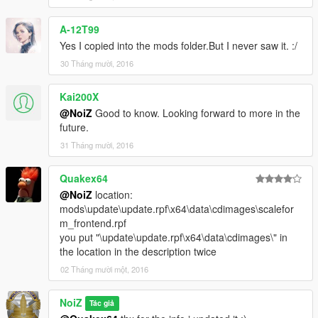
A-12T99
Yes I copied into the mods folder.But I never saw it. :/
30 Tháng mười, 2016
Kai200X
@NoiZ
Good to know. Looking forward to more in the
future.
31 Tháng mười, 2016
Quakex64
@NoiZ
location:
mods\update\update.rpf\x64\data\cdimages\scalefor
m_frontend.rpf
you put "\update\update.rpf\x64\data\cdimages\" in
the location in the description twice
02 Tháng mười một, 2016
NoiZ
Tác giả