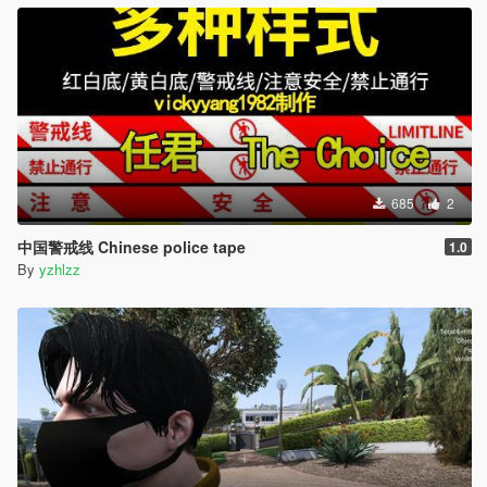
685
2
中国警戒线 Chinese police tape
1.0
By
yzhlzz