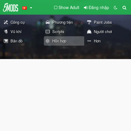
Show Adult
Đăng nhập
Công cụ
Phương tiện
Paint Jobs
Vũ khí
Scripts
Người chơi
Bản đồ
Hỗn hợp
Hơn