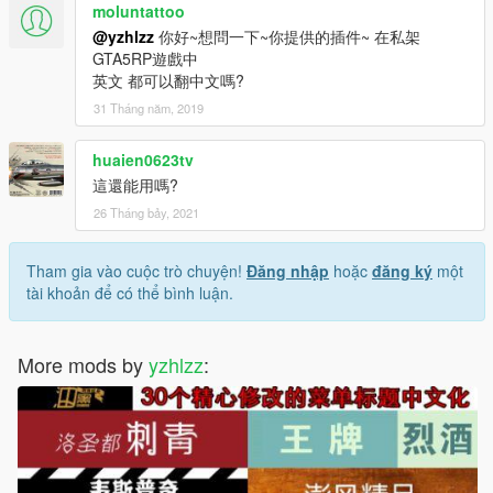
moluntattoo
@yzhlzz
你好~想問一下~你提供的插件~ 在私架
GTA5RP遊戲中
英文 都可以翻中文嗎?
31 Tháng năm, 2019
huaien0623tv
這還能用嗎?
26 Tháng bảy, 2021
Tham gia vào cuộc trò chuyện!
Đăng nhập
hoặc
đăng ký
một
tài khoản để có thể bình luận.
More mods by
yzhlzz
: