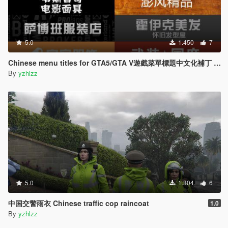
5.0
1.450
7
Chinese menu titles for GTA5/GTA V遊戲菜單標題中文化補丁 3.0Final
By
yzhlzz
5.0
1.304
6
中国交警雨衣 Chinese traffic cop raincoat
1.0
By
yzhlzz