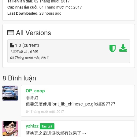
02 Tháng mười, 2017
Tải lên lần đầu:
04 Tháng mười một, 2017
Cập nhật lần cuối:
23 hours ago
Last Downloaded:
All Versions
1.0
(current)
1.327 tải về
, 6 MB
03 Tháng mười một, 2017
8 Bình luận
OP_coop
非常好
但要怎麼使用font_lib_chinese_pc.gfx檔案????
04 Tháng mười một, 2017
yzhlzz
Tác giả
替换完之后进游戏就有效果了~~