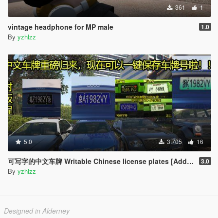
361
1
vintage headphone for MP male
1.0
By
yzhlzz
5.0
3.705
16
可写字的中文车牌 Writable Chinese license plates [Add-On]
3.0
By
yzhlzz
Designed in Alderney