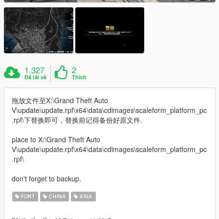
1.327
2
Đã tải về
Thích
拖放文件至X:\Grand Theft Auto
V\update\update.rpf\x64\data\cdimages\scaleform_platform_pc
.rpf\下替换即可，替换前记得备份好原文件.
place to X:\Grand Theft Auto
V\update\update.rpf\x64\data\cdimages\scaleform_platform_pc
.rpf\
don't forget to backup.
FONT
CHINA
ASIA