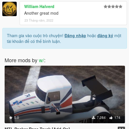
William Halverd
Another great mod
23 Tháng năm, 2022
Tham gia vào cuộc trò chuyện!
Đăng nhập
hoặc
đăng ký
một
tài khoản để có thể bình luận.
More mods by
w/
:
5.0
7.284
174
MTL Packer Race Truck [Add-On]
2.1