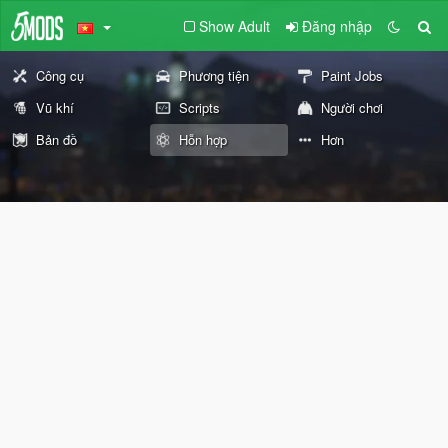
Show Adult
Đăng nhập
Công cụ
Phương tiện
Paint Jobs
Vũ khí
Scripts
Người chơi
Bản đồ
Hỗn hợp
Hơn