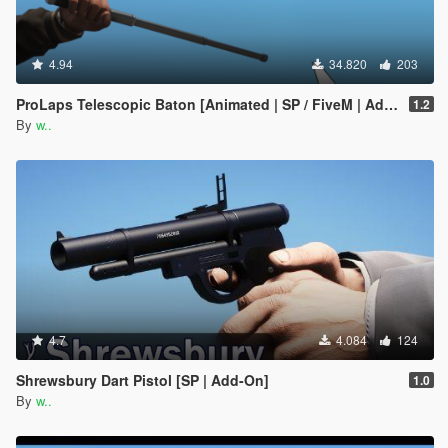
4.94
34.820
203
ProLaps Telescopic Baton [Animated | SP / FiveM | Add-On]
1.2
By
w..
4.7
4.084
124
Shrewsbury Dart Pistol [SP | Add-On]
1.0
By
w..