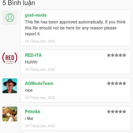
5 Bình luận
gta5-mods
This file has been approved automatically. If you think
this file should not be here for any reason please
report it.
23 Tháng năm, 2022
RED-ITA
Huhhh
23 Tháng năm, 2022
AGModsTeam
nice
23 Tháng năm, 2022
Pr0trikk
i like
23 Tháng năm, 2022