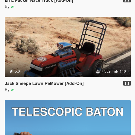
By
w..
5.0
7.552
140
Jack Sheepe Lawn ReMower [Add-On]
1.1
By
w..