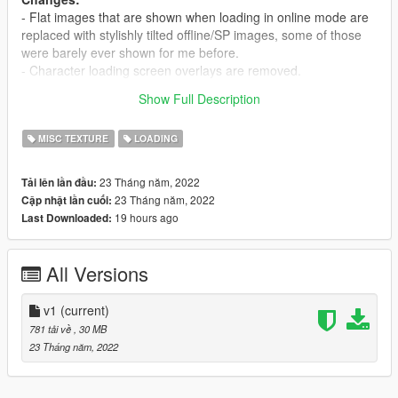
- Flat images that are shown when loading in online mode are
replaced with stylishly tilted offline/SP images, some of those
were barely ever shown for me before.
- Character loading screen overlays are removed.
Show Full Description
All credits for game art go to Rockstar Games.
MISC TEXTURE
LOADING
23 Tháng năm, 2022
Tải lên lần đầu:
23 Tháng năm, 2022
Cập nhật lần cuối:
19 hours ago
Last Downloaded:
All Versions
v1
(current)
781 tải về
, 30 MB
23 Tháng năm, 2022