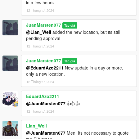
in a few hours.
12 Tháng tư, 2024
JuanMarsten077
Tác giả
@Lian_Well
added the new location, but its still
pending approval
12 Tháng tư, 2024
JuanMarsten077
Tác giả
@EduardAzo2211
New update in a day or more,
only a new location.
12 Tháng tư, 2024
EduardAzo2211
@JuanMarsten077
👍👍👍
12 Tháng tư, 2024
Lian_Well
@JuanMarsten077
Men, Its not necessary to quote