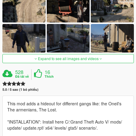
Expand to see all images and videos
528
16
Đã tải về
Thích
5.0 / 5 sao (1 bỏ phiếu)
This mod adds a hideout for different gangs like: the Oneil's
The armenians, The Lost.
*INSTALLATION*: Install here C/:Grand Theft Auto V/ mods/
update/ update.rpf/ x64/ levels/ gta5/ scenario/.