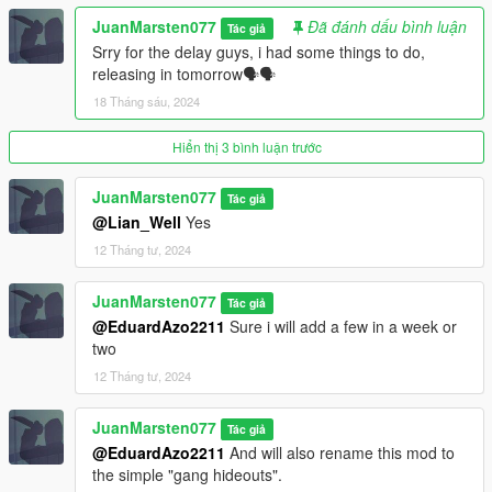
JuanMarsten077
Đã đánh dấu bình luận
Tác giả
Srry for the delay guys, i had some things to do,
releasing in tomorrow🗣️🗣️
18 Tháng sáu, 2024
Hiển thị 3 bình luận trước
JuanMarsten077
Tác giả
@Lian_Well
Yes
12 Tháng tư, 2024
JuanMarsten077
Tác giả
@EduardAzo2211
Sure i will add a few in a week or
two
12 Tháng tư, 2024
JuanMarsten077
Tác giả
@EduardAzo2211
And will also rename this mod to
the simple "gang hideouts".