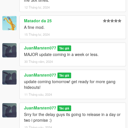
me SIX times.
12 Tháng tư, 2024
Matador da 25
A fine mod.
15 Tháng tư, 2024
JuanMarsten077
Tác giả
MAJOR update coming in a week or less.
30 Tháng năm, 2024
JuanMarsten077
Tác giả
update coming tomorrow! get ready for more gang
hideouts!
11 Tháng sáu, 2024
JuanMarsten077
Tác giả
Srry for the delay guys its going to release in a day or
two i promise :)
15 Tháng sáu, 2024