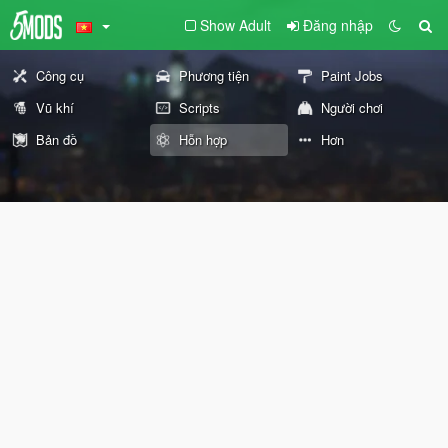
Show Adult
Đăng nhập
Công cụ
Phương tiện
Paint Jobs
Vũ khí
Scripts
Người chơi
Bản đồ
Hỗn hợp
Hơn