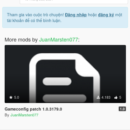
Tham gia vào cuộc trò chuyện!
Đăng nhập
hoặc
đăng ký
một
tài khoản để có thể bình luận.
More mods by
JuanMarsten077
:
5.0
4.183
5
Gameconfig patch 1.0.3179.0
1.0
By
JuanMarsten077