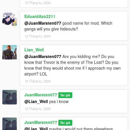
12 Tháng tư, 2024
EduardAzo2211
@JuanMarsten077
good name for mod. Which
gangs will you give hideouts?
12 Tháng tư, 2024
Lian_Well
@JuanMarsten077
Are you kidding me? Do you
know that Trevor is the enemy of The Lost? Do you
know that they would shoot me if I approach my own
airport? LOL
12 Tháng tư, 2024
JuanMarsten077
Tác giả
@Lian_Well
yea i know
12 Tháng tư, 2024
JuanMarsten077
Tác giả
@Lian_Well
maybe i would put them elsewhere