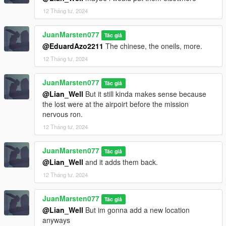
12 Tháng tư, 2024
JuanMarsten077
Tác giả
@EduardAzo2211
The chinese, the oneils, more.
12 Tháng tư, 2024
JuanMarsten077
Tác giả
@Lian_Well
But it still kinda makes sense because
the lost were at the airpoirt before the mission
nervous ron.
12 Tháng tư, 2024
JuanMarsten077
Tác giả
@Lian_Well
and it adds them back.
12 Tháng tư, 2024
JuanMarsten077
Tác giả
@Lian_Well
But im gonna add a new location
anyways