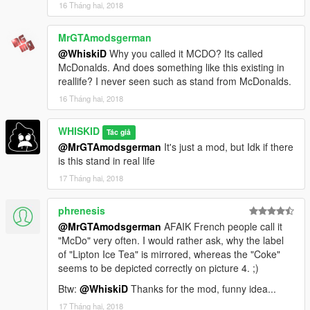
16 Tháng hai, 2018
MrGTAmodsgerman
@WhiskiD
Why you called it MCDO? Its called
McDonalds. And does something like this existing in
reallife? I never seen such as stand from McDonalds.
16 Tháng hai, 2018
WHISKID
Tác giả
@MrGTAmodsgerman
It's just a mod, but Idk if there
is this stand in real life
17 Tháng hai, 2018
phrenesis
@MrGTAmodsgerman
AFAIK French people call it
"McDo" very often. I would rather ask, why the label
of "Lipton Ice Tea" is mirrored, whereas the "Coke"
seems to be depicted correctly on picture 4. ;)
Btw:
@WhiskiD
Thanks for the mod, funny idea...
17 Tháng hai, 2018