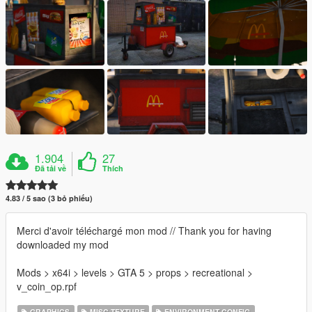
1.904
27
Đã tải về
Thích
4.83 / 5 sao (3 bỏ phiếu)
Merci d'avoir téléchargé mon mod // Thank you for having
downloaded my mod
Mods > x64i > levels > GTA 5 > props > recreational >
v_coin_op.rpf
GRAPHICS
MISC TEXTURE
ENVIRONMENT CONFIG