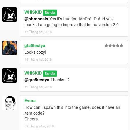
WHISKID
Tác giả
@phrenesis
Yes it's true for "McDo" :D And yes
thanks I am going to improve that in the version 2.0
17 Tháng hai, 2018
gta5testya
Looks cozy!
19 Tháng hai, 2018
WHISKID
Tác giả
@gta5testya
Thanks :D
19 Tháng hai, 2018
Evora
How can I spawn this into the game, does it have an
item code?
Cheers
09 Tháng năm, 2018