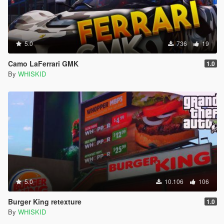
5.0
736
19
Camo LaFerrari GMK
1.0
By
WHISKID
5.0
10.106
106
Burger King retexture
1.0
By
WHISKID