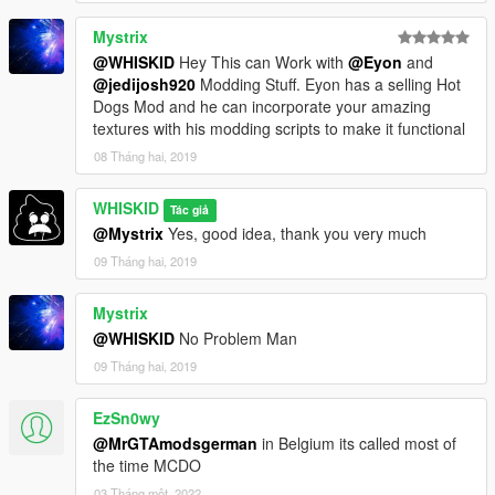
Mystrix
@WHISKID
Hey This can Work with
@Eyon
and
@jedijosh920
Modding Stuff. Eyon has a selling Hot
Dogs Mod and he can incorporate your amazing
textures with his modding scripts to make it functional
08 Tháng hai, 2019
WHISKID
Tác giả
@Mystrix
Yes, good idea, thank you very much
09 Tháng hai, 2019
Mystrix
@WHISKID
No Problem Man
09 Tháng hai, 2019
EzSn0wy
@MrGTAmodsgerman
in Belgium its called most of
the time MCDO
03 Tháng một, 2022