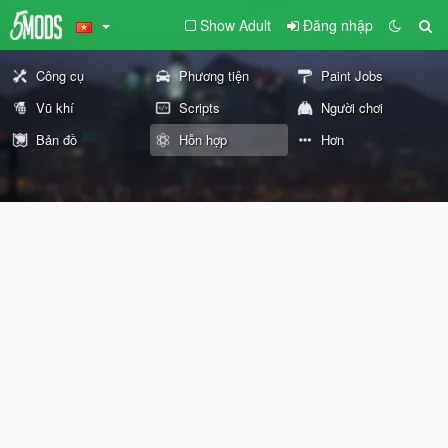
Show Adult
Đăng nhập
Công cụ
Phương tiện
Paint Jobs
Vũ khí
Scripts
Người chơi
Bản đồ
Hỗn hợp
Hơn