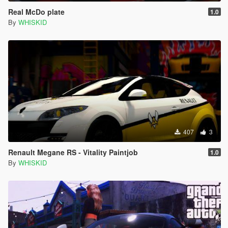
Real McDo plate
1.0
By
WHISKID
407
3
Renault Megane RS - Vitality Paintjob
1.0
By
WHISKID