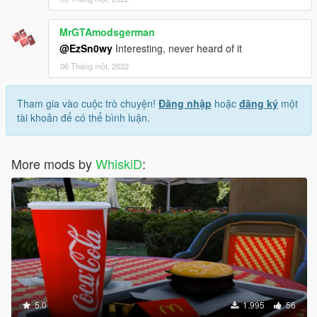
MrGTAmodsgerman
@EzSn0wy
Interesting, never heard of it
06 Tháng một, 2022
Tham gia vào cuộc trò chuyện!
Đăng nhập
hoặc
đăng ký
một
tài khoản để có thể bình luận.
More mods by
WhiskiD
:
5.0
1.995
56