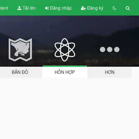
tent
Tải lên
Đăng nhập
Đăng ký
BẢN ĐỒ
HỖN HỢP
HƠN