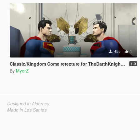
455
1
Classic/Kingdom Come retexture for TheDarthKnight's DCU Superman "Rebirth" model
1.0
By
MyerZ
Designed in Alderney
Made in Los Santos