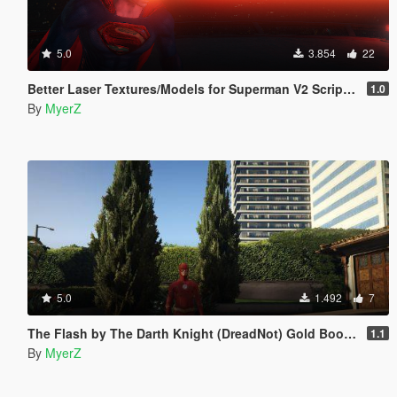
5.0
3.854
22
Better Laser Textures/Models for Superman V2 Script (Download this in my new Movie Accurate pack! 😊)
1.0
By
MyerZ
5.0
1.492
7
The Flash by The Darth Knight (DreadNot) Gold Boots Retexture
1.1
By
MyerZ