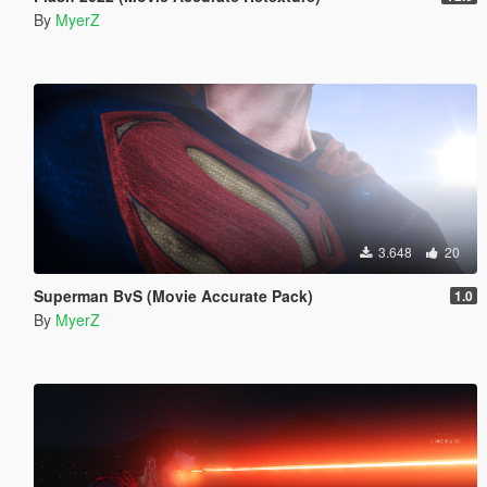
By
MyerZ
3.648
20
Superman BvS (Movie Accurate Pack)
1.0
By
MyerZ