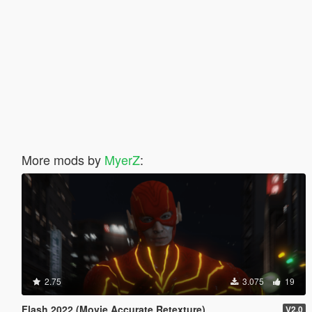
More mods by
MyerZ
:
2.75
3.075
19
Flash 2022 (Movie Accurate Retexture)
V2.0