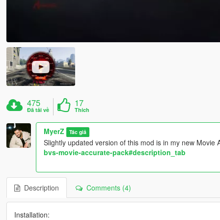
475
17
Đã tải về
Thích
MyerZ
Tác giả
Slightly updated version of this mod is in my new Movie
bvs-movie-accurate-pack#description_tab
Description
Comments (4)
Installation: