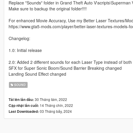
Replace "Sounds" folder in Grand Theft Auto V\scripts\Superman V2
Make sure to backup the original folder!!!!
For enhanced Movie Accuracy, Use my Better Laser Textures/Mod
https://www.gta5-mods.com/player/better-laser-textures-models-f
Changelog:
1.0: Initial release
2.0: Added 2 different sounds for each Laser Type instead of bo
SFX for Super Sonic Boom/Sound Barrier Breaking changed
Landing Sound Effect changed
SOUND
30 Tháng tám, 2022
Tải lên lần đầu:
14 Tháng chín, 2022
Cập nhật lần cuối:
03 Tháng bảy, 2024
Last Downloaded: