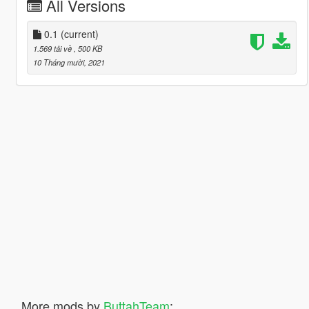
All Versions
0.1
(current)
1.569 tải về
, 500 KB
10 Tháng mười, 2021
More mods by
ButtahTeam
: