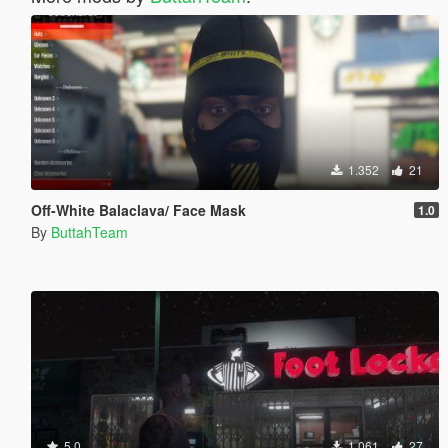
1.352
21
Off-White Balaclava/ Face Mask
1.0
By
ButtahTeam
5.0
1.061
27