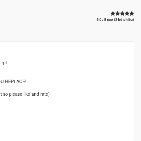
5.0 / 5 sao (3 bỏ phiếu)
.rpf
OU REPLACE!
 so please like and rate)