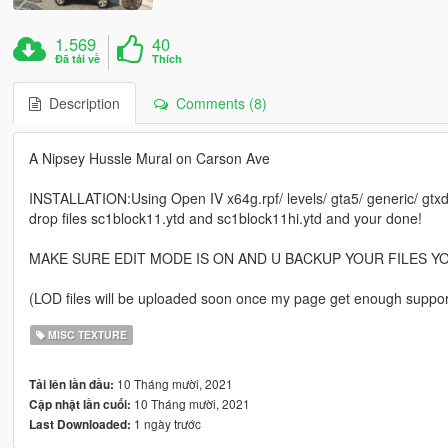
1.569
40
Đã tải về
Thích
Description
Comments (8)
A Nipsey Hussle Mural on Carson Ave
INSTALLATION:Using Open IV x64g.rpf/ levels/ gta5/ generic/ gtxd
drop files sc1block11.ytd and sc1block11hi.ytd and your done!
MAKE SURE EDIT MODE IS ON AND U BACKUP YOUR FILES Y
(LOD files will be uploaded soon once my page get enough support
MISC TEXTURE
10 Tháng mười, 2021
Tải lên lần đầu:
10 Tháng mười, 2021
Cập nhật lần cuối:
1 ngày trước
Last Downloaded: