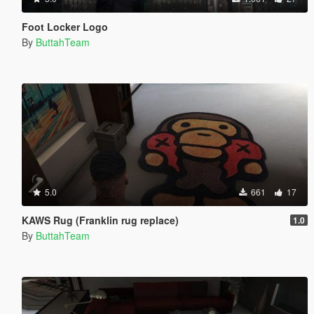
Foot Locker Logo
By
ButtahTeam
5.0
661
17
KAWS Rug (Franklin rug replace)
1.0
By
ButtahTeam