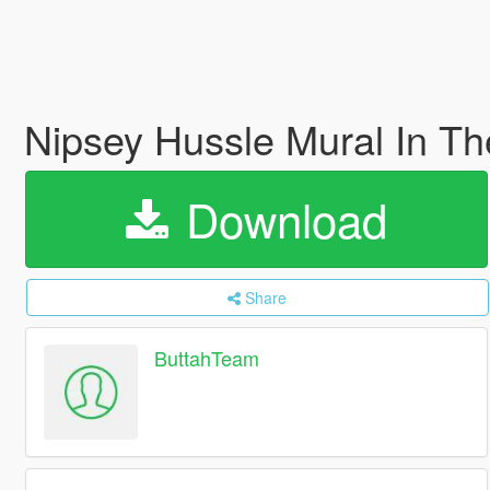
Nipsey Hussle Mural In T
Download
Share
ButtahTeam