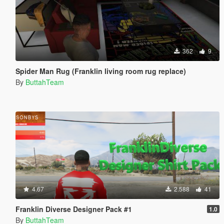
362
9
Spider Man Rug (Franklin living room rug replace)
By
ButtahTeam
4.67
2.588
41
Franklin Diverse Designer Pack #1
1.0
By
ButtahTeam