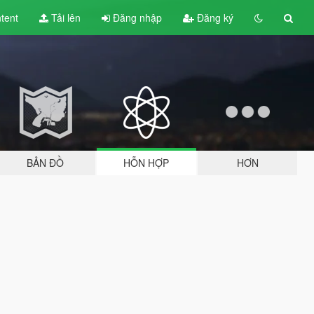
tent
Tải lên
Đăng nhập
Đăng ký
BẢN ĐỒ
HỖN HỢP
HƠN