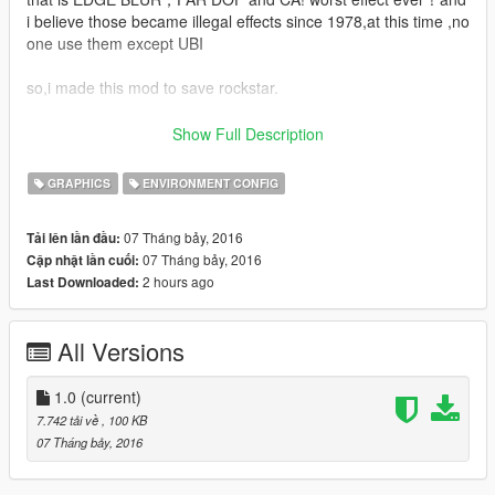
i believe those became illegal effects since 1978,at this time ,no
one use them except UBI
so,i made this mod to save rockstar.
==========
Show Full Description
only change effects what i said,no others.
GRAPHICS
ENVIRONMENT CONFIG
you can change values yourself,it has been write in the
07 Tháng bảy, 2016
Tải lên lần đầu:
README file
07 Tháng bảy, 2016
Cập nhật lần cuối:
2 hours ago
Last Downloaded:
All Versions
1.0
(current)
7.742 tải về
, 100 KB
07 Tháng bảy, 2016