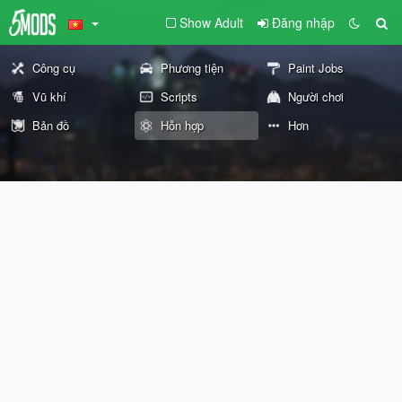
Show Adult
Đăng nhập
Công cụ
Phương tiện
Paint Jobs
Vũ khí
Scripts
Người chơi
Bản đồ
Hỗn hợp
Hơn