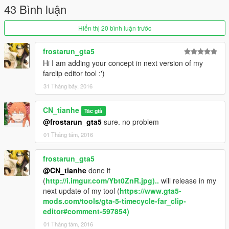
43 Bình luận
Hiển thị 20 bình luận trước
frostarun_gta5
Hi I am adding your concept in next version of my
farclip editor tool :')
31 Tháng bảy, 2016
CN_tianhe
Tác giả
@frostarun_gta5
sure. no problem
01 Tháng tám, 2016
frostarun_gta5
@CN_tianhe
done it
(
http://i.imgur.com/Ybt0ZnR.jpg)..
will release in my
next update of my tool (
https://www.gta5-
mods.com/tools/gta-5-timecycle-far_clip-
editor#comment-597854)
01 Tháng tám, 2016