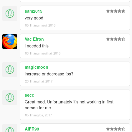
sam2015
very good
05 Tháng mười, 2016
Vac Efron
i needed this
03 Tháng mười hai, 2016
magicmoon
increase or decrease fps?
23 Tháng hai, 2017
secc
Great mod. Unfortunately it's not working in first
person for me.
05 Tháng ba, 2017
AlFR99