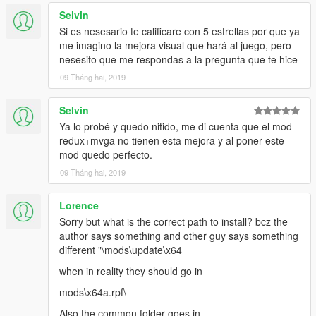
Selvin
Si es nesesario te calificare con 5 estrellas por que ya
me imagino la mejora visual que hará al juego, pero
nesesito que me respondas a la pregunta que te hice
09 Tháng hai, 2019
Selvin
Ya lo probé y quedo nitido, me di cuenta que el mod
redux+mvga no tienen esta mejora y al poner este
mod quedo perfecto.
09 Tháng hai, 2019
Lorence
Sorry but what is the correct path to install? bcz the
author says something and other guy says something
different "\mods\update\x64
when in reality they should go in
mods\x64a.rpf\
Also the common folder goes in