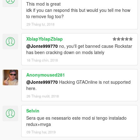
This mod is great
idk if you can respond this but would you tell me how
to remove fog too?
29 Tháng tư, 2018
XblapYblapZblap
@Jonte999770
no, you'll get banned cause Rockstar
has been cracking down on mods lately
16 Tháng chín, 2018
Anonymoused281
@Jonte999770
Hacking GTAOnline is not supported
here.
26 Tháng mười, 2018
Selvin
Sera que es nesesario este mod si tengo instalado
redux+mvga
09 Tháng hai, 2019