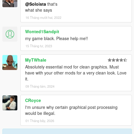
@Soloista
that's
what she says
16 Tháng mười hai, 2022
Wonted1Sandpit
my game black. Please help me!!
15 Tháng tư, 2023
MyTWhale
Absolutely essential mod for clean graphics. Must
have with your other mods for a very clean look. Love
it.
09 Tháng tám, 2024
CRoyce
I'm unsure why certain graphical post processing
would be illegal.
01 Tháng bảy, 2026