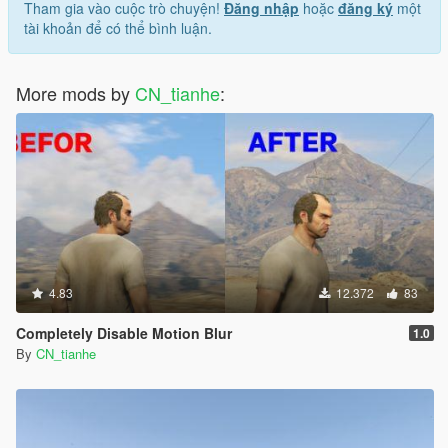
Tham gia vào cuộc trò chuyện!
Đăng nhập
hoặc
đăng ký
một
tài khoản để có thể bình luận.
More mods by
CN_tianhe
:
4.83
12.372
83
Completely Disable Motion Blur
1.0
By
CN_tianhe