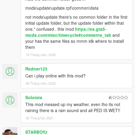
mods\update\update.rpf\common\data
not mods\update there's no common folder in the first
initial update folder, but the update folder within that
one." confused . this mod
https://es.gta5-
mods.com/misc/timecycle#comments_tab
and
your has the same files so mmm idk where to install
them
19 Tháng năm, 2020
Redner123
Can i play online with this mod?
28 Tháng năm, 2020
Soloista
This mod messed up my weather, even tho its not
raining there is a rain sound and all PED IS WET!!
26 Tháng hai, 2021
STARBOYz