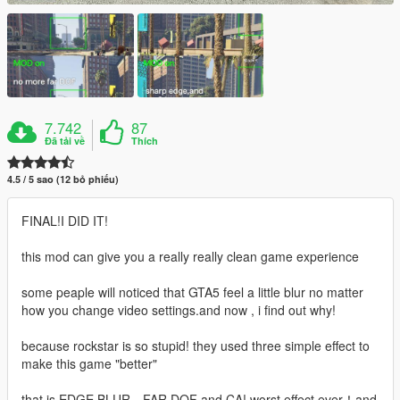
7.742
87
Đã tải về
Thích
4.5 / 5 sao (12 bỏ phiếu)
FINAL!I DID IT!
this mod can give you a really really clean game experience
some peaple will noticed that GTA5 feel a little blur no matter
how you change video settings.and now , i find out why!
because rockstar is so stupid! they used three simple effect to
make this game "better"
that is EDGE BLUR，FAR DOF and CA! worst effect ever！and