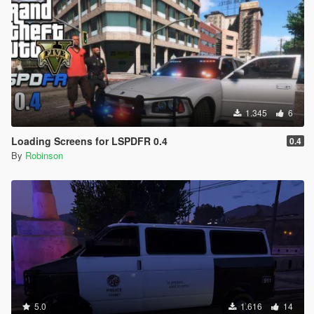
1.345
6
Loading Screens for LSPDFR 0.4
0.4
By
Robinson
5.0
1.616
14