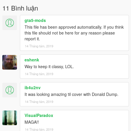
11 Bình luận
gta5-mods
This file has been approved automatically. If you think
this file should not be here for any reason please
report it.
14 Tháng tám, 2019
eshenk
Way to keep it classy, LOL.
14 Tháng tám, 2019
ib4u2nv
It was looking amazing til cover with Donald Dump.
14 Tháng tám, 2019
VisualParadox
MAGA!!
14 Tháng tám, 2019