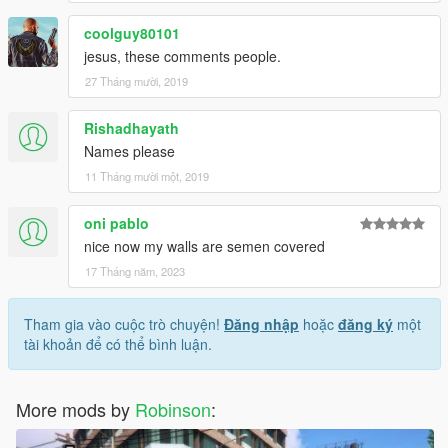
coolguy80101
jesus, these comments people.
27 Tháng mười, 2019
Rishadhayath
Names please
11 Tháng mười một, 2019
oni pablo
nice now my walls are semen covered
17 Tháng năm, 2023
Tham gia vào cuộc trò chuyện!
Đăng nhập
hoặc
đăng ký
một
tài khoản để có thể bình luận.
More mods by
Robinson
: