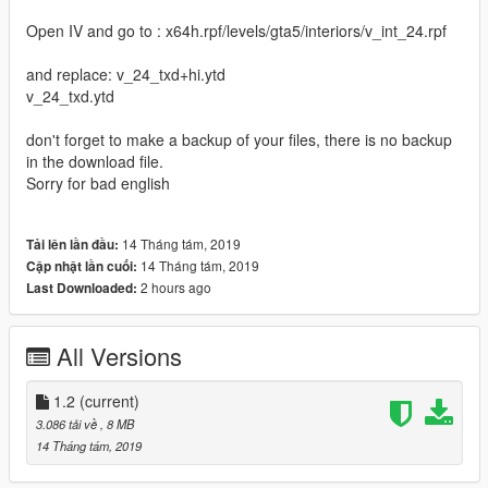
Open IV and go to : x64h.rpf/levels/gta5/interiors/v_int_24.rpf
and replace: v_24_txd+hi.ytd
v_24_txd.ytd
don't forget to make a backup of your files, there is no backup
in the download file.
Sorry for bad english
14 Tháng tám, 2019
Tải lên lần đầu:
14 Tháng tám, 2019
Cập nhật lần cuối:
2 hours ago
Last Downloaded:
All Versions
1.2
(current)
3.086 tải về
, 8 MB
14 Tháng tám, 2019