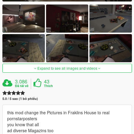
Expand to see all images and videos
3.086
43
Đã tải về
Thích
5.0 / 5 sao (1 bỏ phiếu)
this mod change the Pictures in Fraklins House to real
pornstarposters
you know that all
ad diverse Magazins too