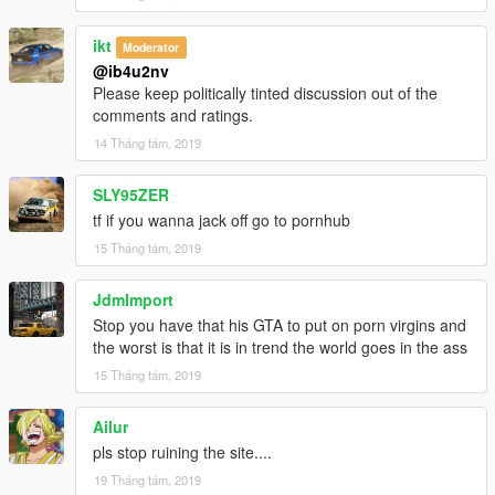
ikt
Moderator
@ib4u2nv
Please keep politically tinted discussion out of the
comments and ratings.
14 Tháng tám, 2019
SLY95ZER
tf if you wanna jack off go to pornhub
15 Tháng tám, 2019
JdmImport
Stop you have that his GTA to put on porn virgins and
the worst is that it is in trend the world goes in the ass
15 Tháng tám, 2019
Ailur
pls stop ruining the site....
19 Tháng tám, 2019