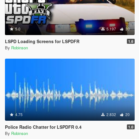
5.0
5.197
30
LSPD Loading Screens for LSPDFR
1.6
By
Robinson
4.75
2.832
20
Police Radio Chatter for LSPDFR 0.4
1.0
By
Robinson