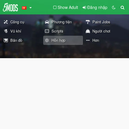
Show Adult
Đăng nhập
Công cụ
Phương tiện
Paint Jobs
Vũ khí
Scripts
Người chơi
Bản đồ
Hỗn hợp
Hơn