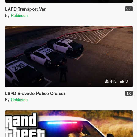
LAPD Transport Van
2.5
By
Robinson
413
3
LSPD Bravado Police Cruiser
1.0
By
Robinson