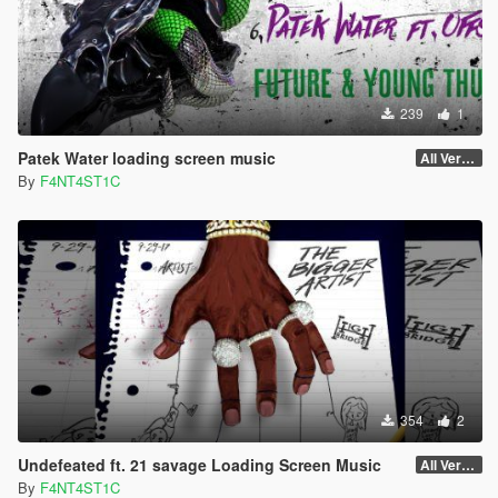
239
1
Patek Water loading screen music
All Versions
By
F4NT4ST1C
354
2
Undefeated ft. 21 savage Loading Screen Music
All Versions
By
F4NT4ST1C