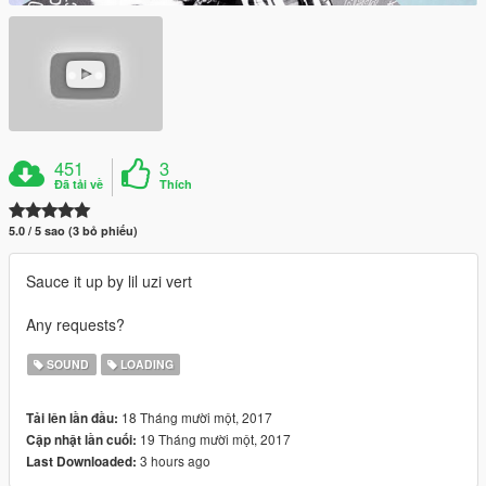
451
3
Đã tải về
Thích
5.0 / 5 sao (3 bỏ phiếu)
Sauce it up by lil uzi vert
Any requests?
SOUND
LOADING
18 Tháng mười một, 2017
Tải lên lần đầu:
19 Tháng mười một, 2017
Cập nhật lần cuối:
3 hours ago
Last Downloaded: