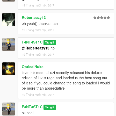
19 Tháng mười một, 2017
Roberteazy13
oh yeah)) thanks man
19 Tháng mười một, 2017
F4NT4ST1C
Tác giả
@Roberteazy13
np
19 Tháng mười một, 2017
OpticalNuke
love this mod, Lil uzi recently released his deluxe
edition of luv is rage and loaded is the best song out
of it so if you could change the song to loaded I would
be more than appreciative
19 Tháng mười một, 2017
F4NT4ST1C
Tác giả
ok cool