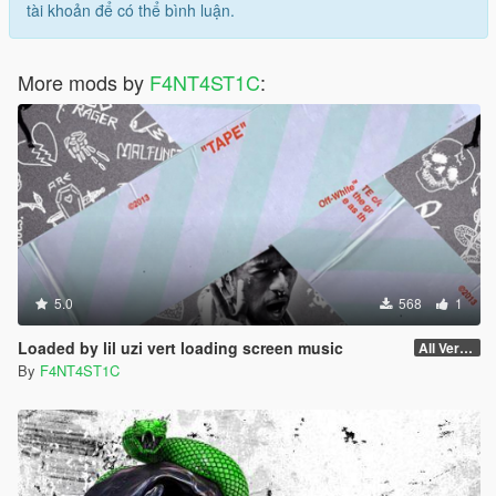
tài khoản để có thể bình luận.
More mods by
F4NT4ST1C
:
5.0
568
1
Loaded by lil uzi vert loading screen music
All Versions
By
F4NT4ST1C