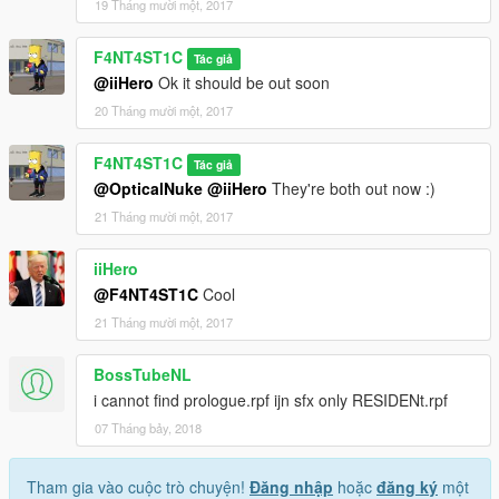
19 Tháng mười một, 2017
F4NT4ST1C
Tác giả
@iiHero
Ok it should be out soon
20 Tháng mười một, 2017
F4NT4ST1C
Tác giả
@OpticalNuke
@iiHero
They're both out now :)
21 Tháng mười một, 2017
iiHero
@F4NT4ST1C
Cool
21 Tháng mười một, 2017
BossTubeNL
i cannot find prologue.rpf ijn sfx only RESIDENt.rpf
07 Tháng bảy, 2018
Tham gia vào cuộc trò chuyện!
Đăng nhập
hoặc
đăng ký
một