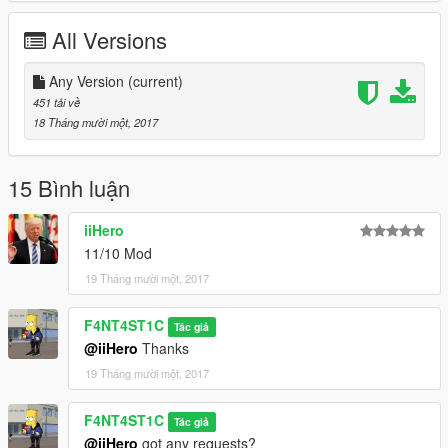
All Versions
Any Version
(current)
451 tải về
18 Tháng mười một, 2017
15 Bình luận
iiHero
11/10 Mod
19 Tháng mười một, 2017
F4NT4ST1C
Tác giả
@iiHero
Thanks
19 Tháng mười một, 2017
F4NT4ST1C
Tác giả
@iiHero
got any requests?