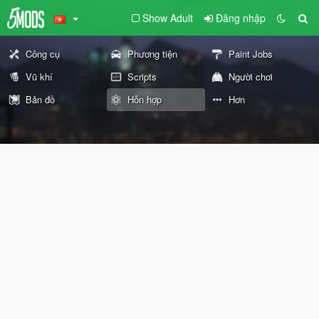
Show Adult
Đăng nhập
Công cụ
Phương tiện
Paint Jobs
Vũ khí
Scripts
Người chơi
Bản đồ
Hỗn hợp
Hơn