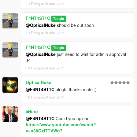
19 Tháng mười một, 2017
F4NT4ST1C
Tác giả
@OpticalNuke
should be out soon
19 Tháng mười một, 2017
F4NT4ST1C
Tác giả
@OpticalNuke
just need to wait for admin approval
:P
19 Tháng mười một, 2017
OpticalNuke
@F4NT4ST1C
alright thanks mate :)
19 Tháng mười một, 2017
iiHero
@F4NT4ST1C
Could you upload
https://www.youtube.com/watch?
v=n38Qxi7TVWo?