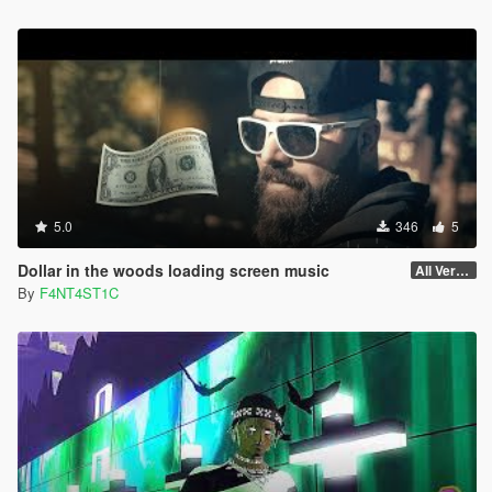
5.0
346
5
Dollar in the woods loading screen music
All Versions
By
F4NT4ST1C