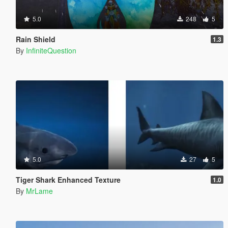
5.0
248
5
Rain Shield
1.3
By
InfiniteQuestion
5.0
27
5
Tiger Shark Enhanced Texture
1.0
By
MrLame