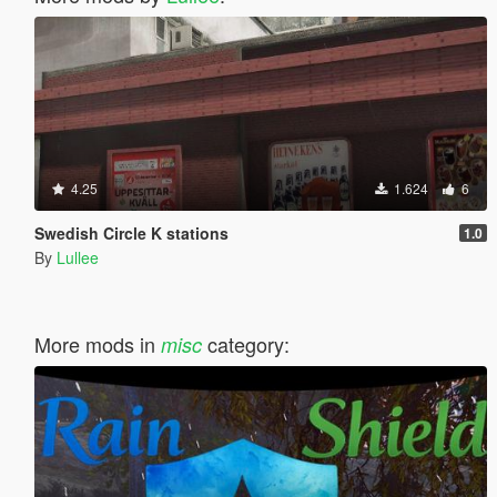
4.25
1.624
6
Swedish Circle K stations
1.0
By
Lullee
More mods in
category:
misc