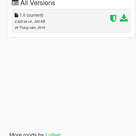
All Versions
1.0
(current)
2.422 tải về
, 300 KB
28 Tháng năm, 2018
More mods by
Lullee
: