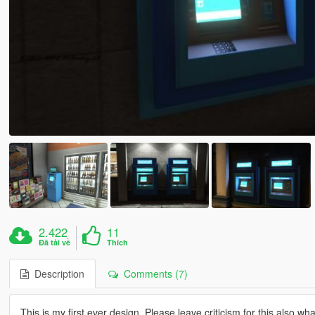
2.422
11
Đã tải về
Thích
Description
Comments (7)
This is my first ever design, Please leave criticism for this also wha