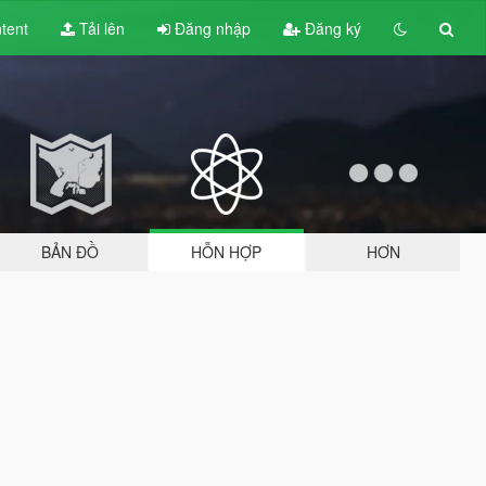
tent
Tải lên
Đăng nhập
Đăng ký
BẢN ĐỒ
HỖN HỢP
HƠN