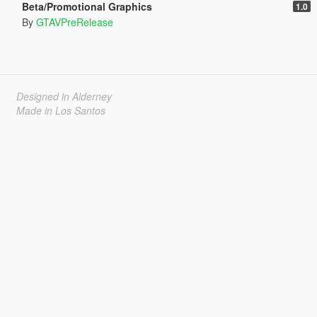
Beta/Promotional Graphics
1.0
By
GTAVPreRelease
Designed in Alderney
Made in Los Santos