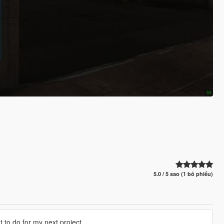
5.0 / 5 sao (1 bỏ phiếu)
t to do for my next project.