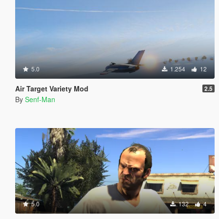
5.0
1.254
12
Air Target Variety Mod
2.5
By
Senf-Man
5.0
132
4