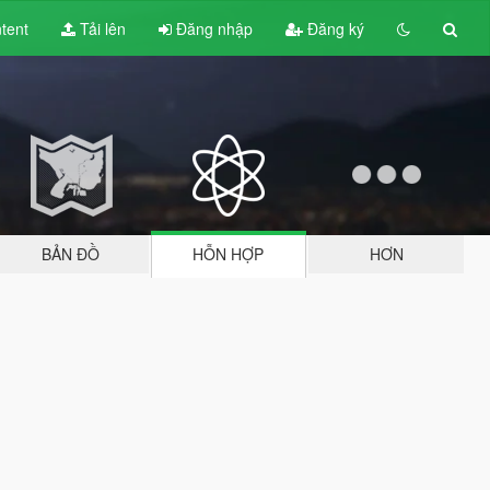
tent
Tải lên
Đăng nhập
Đăng ký
BẢN ĐỒ
HỖN HỢP
HƠN