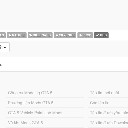
AG
NATURE
BILLBOARD
SKYDOME
PROP
HUD
ất
n.
Công cụ Modding GTA 5
Tập tin mới nhất
Phương tiện Mods GTA 5
Các tập tin
GTA 5 Vehicle Paint Job Mods
Tập tin được yêu thí
Vũ khí Mods GTA 5
Tập tin được Downlo