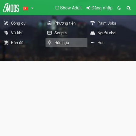
Show Adult
Đăng nhập
Công cụ
Phương tiện
Paint Jobs
Vũ khí
Scripts
Người chơi
Bản đồ
Hỗn hợp
Hơn