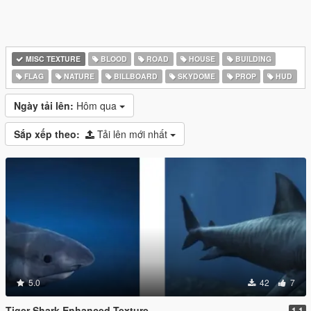
MISC TEXTURE
BLOOD
ROAD
HOUSE
BUILDING
FLAG
NATURE
BILLBOARD
SKYDOME
PROP
HUD
Ngày tải lên:
Hôm qua
Sắp xếp theo:
Tải lên mới nhất
5.0
42
7
Tiger Shark Enhanced Texture
1.1