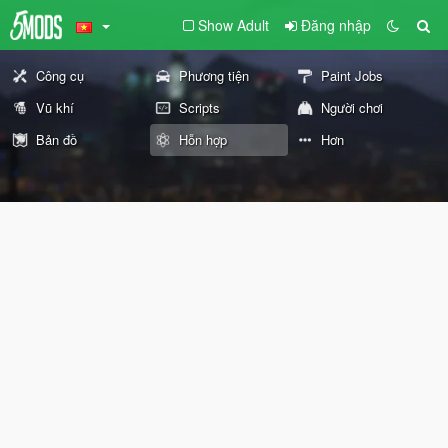
Show Adult
Đăng nhập
Công cụ
Phương tiện
Paint Jobs
Vũ khí
Scripts
Người chơi
Bản đồ
Hỗn hợp
Hơn