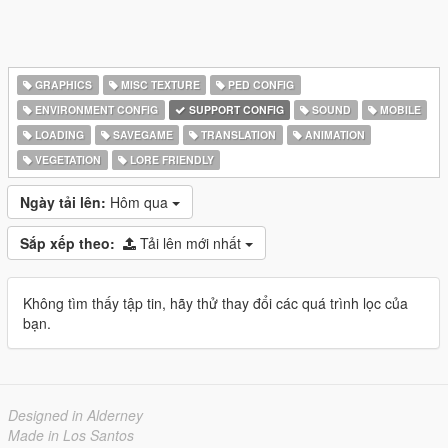
GRAPHICS
MISC TEXTURE
PED CONFIG
ENVIRONMENT CONFIG
SUPPORT CONFIG
SOUND
MOBILE
LOADING
SAVEGAME
TRANSLATION
ANIMATION
VEGETATION
LORE FRIENDLY
Ngày tải lên:
Hôm qua
Sắp xếp theo:
Tải lên mới nhất
Không tìm thấy tập tin, hãy thử thay đổi các quá trình lọc của
bạn.
Designed in Alderney
Made in Los Santos