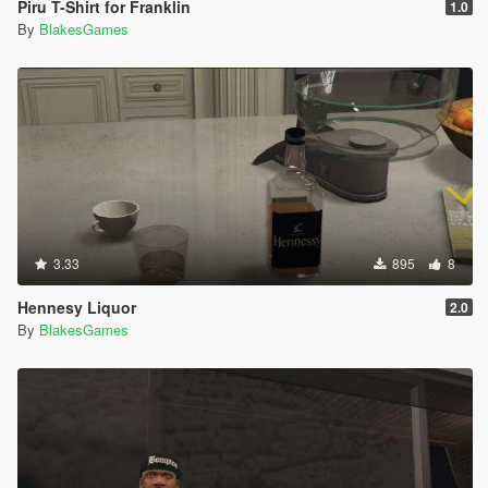
Piru T-Shirt for Franklin
1.0
By
BlakesGames
3.33
895
8
Hennesy Liquor
2.0
By
BlakesGames