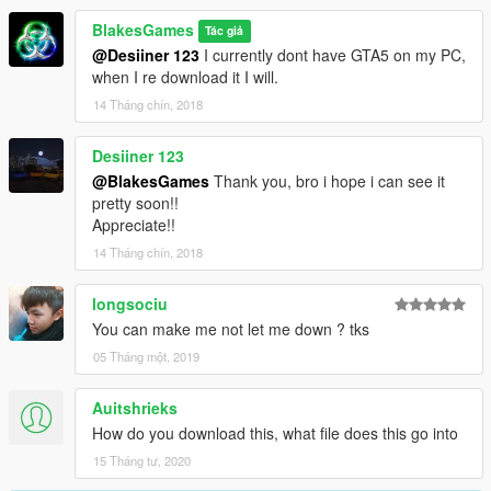
BlakesGames
Tác giả
@Desiiner 123
I currently dont have GTA5 on my PC,
when I re download it I will.
14 Tháng chín, 2018
Desiiner 123
@BlakesGames
Thank you, bro i hope i can see it
pretty soon!!
Appreciate!!
14 Tháng chín, 2018
longsociu
You can make me not let me down ? tks
05 Tháng một, 2019
Auitshrieks
How do you download this, what file does this go into
15 Tháng tư, 2020