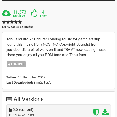
11.373
14
Đã tải về
Thích
5.0 / 5 sao (3 bỏ phiếu)
Tobu and Itro - Sunburst Loading Music for game startup, I
found this music from NCS (NO Copyright Sounds) from
youtube, did a bit of work on it and "BAM" new loading music.
Hope you enjoy all you EDM fans and Tobu fans.
LOADING
10 Tháng hai, 2017
Tải lên:
3 ngày trước
Last Downloaded:
All Versions
2.0
(current)
11.372 tải về
, 7 MB