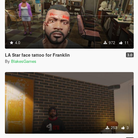
4.0
972
11
LA Star face tattoo for Franklin
3.0
By
BlakesGames
253
3