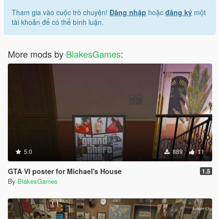
Tham gia vào cuộc trò chuyện!
Đăng nhập
hoặc
đăng ký
một
tài khoản để có thể bình luận.
More mods by
BlakesGames
:
5.0
889
11
GTA VI poster for Michael's House
1.5
By
BlakesGames