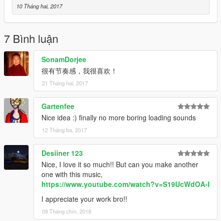
10 Tháng hai, 2017
7 Bình luận
SonamDorjee
很有节奏感，我很喜欢！
21 Tháng hai, 2017
Gartenfee
Nice idea :) finally no more boring loading sounds
12 Tháng ba, 2017
Desiiner 123
Nice, I love it so much!! But can you make another
one with this music,
https://www.youtube.com/watch?v=S19UcWdOA-I
I appreciate your work bro!!
09 Tháng chín, 2018