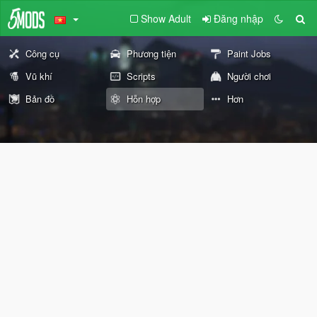
Show Adult
Đăng nhập
Công cụ
Phương tiện
Paint Jobs
Vũ khí
Scripts
Người chơi
Bản đồ
Hỗn hợp
Hơn