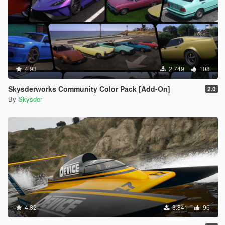
4.93
2.749
108
Skysderworks Community Color Pack [Add-On]
2.0
By
Skysder
4.82
3.841
96