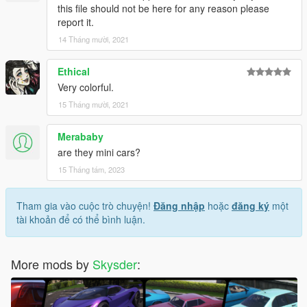
this file should not be here for any reason please
report it.
14 Tháng mười, 2021
Ethical
Very colorful.
15 Tháng mười, 2021
Merababy
are they mini cars?
15 Tháng tám, 2023
Tham gia vào cuộc trò chuyện!
Đăng nhập
hoặc
đăng ký
một
tài khoản để có thể bình luận.
More mods by
Skysder
: