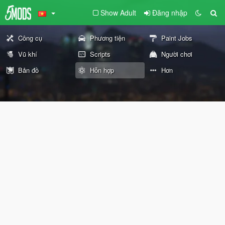
Show Adult
Đăng nhập
Công cụ
Phương tiện
Paint Jobs
Vũ khí
Scripts
Người chơi
Bản đồ
Hỗn hợp
Hơn