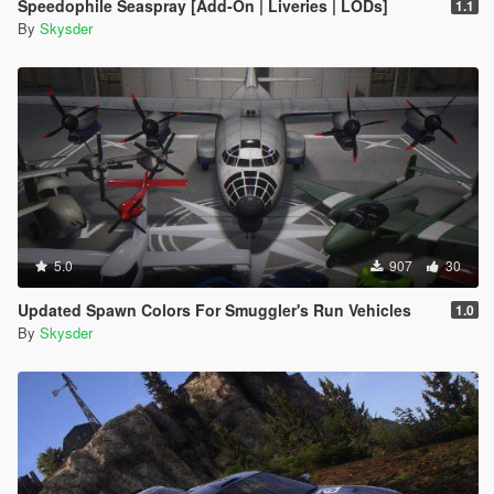
Speedophile Seaspray [Add-On | Liveries | LODs]
1.1
By
Skysder
5.0
907
30
Updated Spawn Colors For Smuggler's Run Vehicles
1.0
By
Skysder