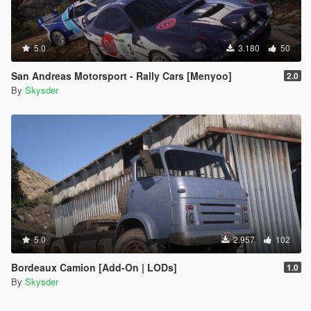
5.0
3.180
50
San Andreas Motorsport - Rally Cars [Menyoo]
2.0
By
Skysder
5.0
2.957
102
Bordeaux Camion [Add-On | LODs]
1.0
By
Skysder