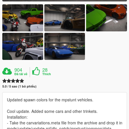
904
28
Đã tải về
Thích
5.0 / 5 sao (1 bỏ phiếu)
Updated spawn colors for the mpstunt vehicles.
Cool update. Added some cars and other trinkets.
Installation:
- Take the carvariations.meta file from the archive and drop it in
mods/update/update.rpf/dlc_patch/mpstunt/common/data