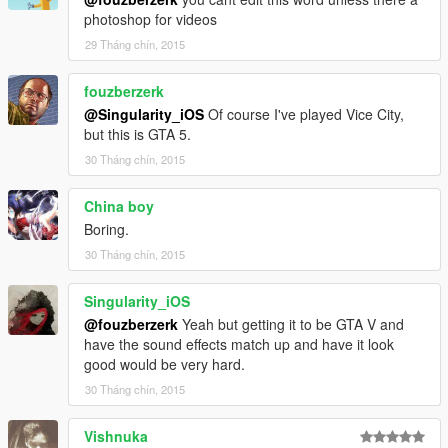
photoshop for videos
29 Tháng chín, 2015
fouzberzerk
@Singularity_iOS
Of course I've played Vice City,
but this is GTA 5.
30 Tháng chín, 2015
China boy
Boring.
30 Tháng chín, 2015
Singularity_iOS
@fouzberzerk
Yeah but getting it to be GTA V and
have the sound effects match up and have it look
good would be very hard.
30 Tháng chín, 2015
Vishnuka