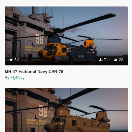
5.0
711
22
MH-47 Fictional Navy CVN-76
By
FlyNavy