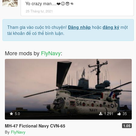
Yo crazy man....❤️😉😎👊
25 Tháng tư, 2021
Tham gia vào cuộc trò chuyện!
Đăng nhập
hoặc
đăng ký
một
tài khoản để có thể bình luận.
More mods by
FlyNavy
:
5.0
1.291
35
MH-47 Fictional Navy CVN-65
1.05
By
FlyNavy