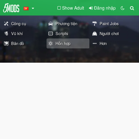
Show Adult
Đăng nhập
Công cụ
Phương tiện
Paint Jobs
Vũ khí
Scripts
Người chơi
Bản đồ
Hỗn hợp
Hơn