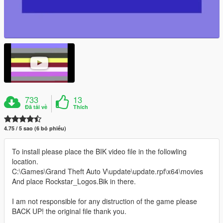
733
13
Đã tải về
Thích
4.75 / 5 sao (6 bỏ phiếu)
To install please place the BIK video file in the followling
location.
C:\Games\Grand Theft Auto V\update\update.rpf\x64\movies
And place Rockstar_Logos.Bik in there.
I am not responsible for any distruction of the game please
BACK UP! the original file thank you.