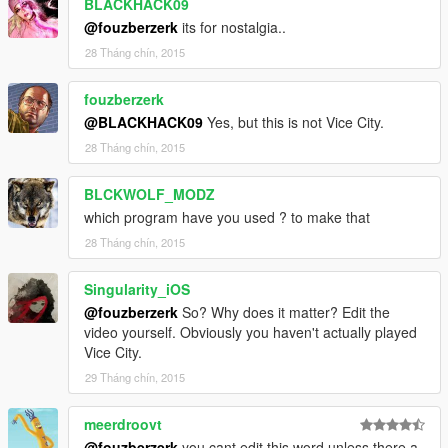
BLACKHACK09
@fouzberzerk
its for nostalgia..
28 Tháng chín, 2015
fouzberzerk
@BLACKHACK09
Yes, but this is not Vice City.
28 Tháng chín, 2015
BLCKWOLF_MODZ
which program have you used ? to make that
28 Tháng chín, 2015
Singularity_iOS
@fouzberzerk
So? Why does it matter? Edit the
video yourself. Obviously you haven't actually played
Vice City.
29 Tháng chín, 2015
meerdroovt
@fouzberzerk
you cant edit this word unless there a