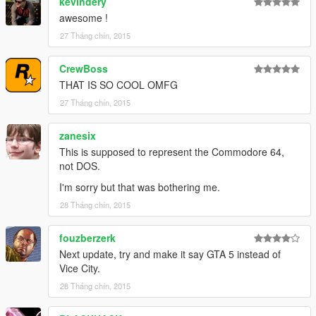
kevindery
awesome !
27 Tháng chín, 2015
CrewBoss
THAT IS SO COOL OMFG
27 Tháng chín, 2015
zanesix
This is supposed to represent the Commodore 64,
not DOS.
I'm sorry but that was bothering me.
28 Tháng chín, 2015
fouzberzerk
Next update, try and make it say GTA 5 instead of
Vice City.
28 Tháng chín, 2015