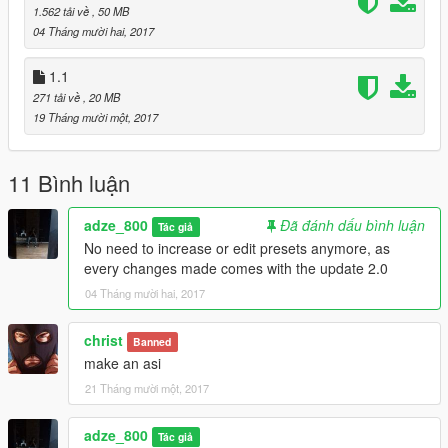
1.562 tải về
, 50 MB
04 Tháng mười hai, 2017
1.1
271 tải về
, 20 MB
19 Tháng mười một, 2017
11 Bình luận
adze_800
Đã đánh dấu bình luận
Tác giả
No need to increase or edit presets anymore, as
every changes made comes with the update 2.0
04 Tháng mười hai, 2017
christ
Banned
make an asi
21 Tháng mười một, 2017
adze_800
Tác giả