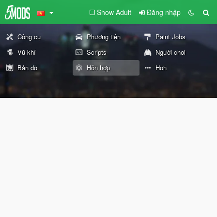
Show Adult
Đăng nhập
Công cụ
Phương tiện
Paint Jobs
Vũ khí
Scripts
Người chơi
Bản đồ
Hỗn hợp
Hơn