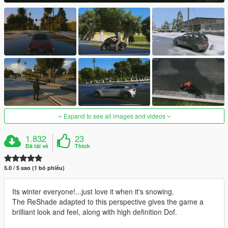
Expand to see all images and videos
1.832
23
Đã tải về
Thích
5.0 / 5 sao (1 bỏ phiếu)
Its winter everyone!...just love it when it's snowing.
The ReShade adapted to this perspective gives the game a
brilliant look and feel, along with high definition Dof.