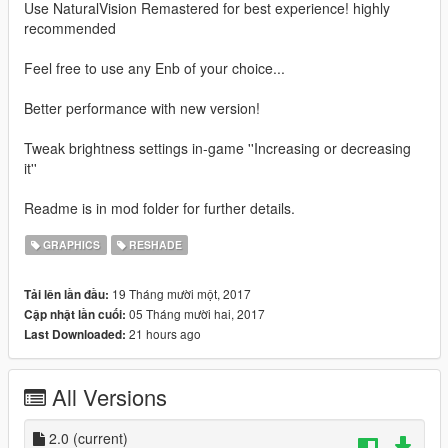
Use NaturalVision Remastered for best experience! highly
recommended
Feel free to use any Enb of your choice...
Better performance with new version!
Tweak brightness settings in-game ''Increasing or decreasing
it''
Readme is in mod folder for further details.
GRAPHICS
RESHADE
19 Tháng mười một, 2017
Tải lên lần đầu:
05 Tháng mười hai, 2017
Cập nhật lần cuối:
21 hours ago
Last Downloaded:
All Versions
2.0
(current)