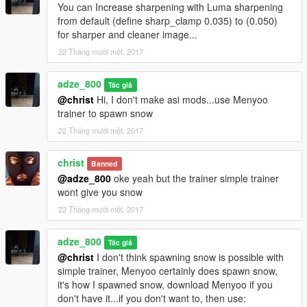
You can Increase sharpening with Luma sharpening
from default (define sharp_clamp 0.035) to (0.050)
for sharper and cleaner image...
22 Tháng mười một, 2017
adze_800
Tác giả
@christ
Hi, I don't make asi mods...use Menyoo
trainer to spawn snow
22 Tháng mười một, 2017
christ
Banned
@adze_800
oke yeah but the trainer simple trainer
wont give you snow
22 Tháng mười một, 2017
adze_800
Tác giả
@christ
I don't think spawning snow is possible with
simple trainer, Menyoo certainly does spawn snow,
it's how I spawned snow, download Menyoo if you
don't have it...if you don't want to, then use: