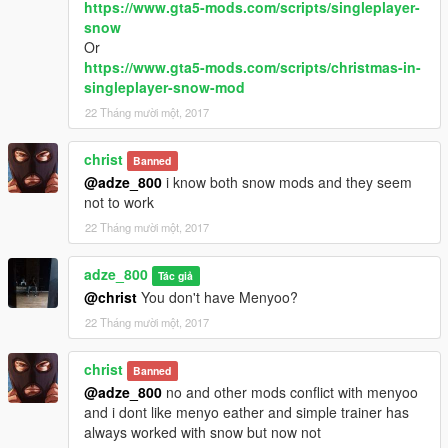
https://www.gta5-mods.com/scripts/singleplayer-
snow
Or
https://www.gta5-mods.com/scripts/christmas-in-
singleplayer-snow-mod
22 Tháng mười một, 2017
christ
Banned
@adze_800
i know both snow mods and they seem
not to work
22 Tháng mười một, 2017
adze_800
Tác giả
@christ
You don't have Menyoo?
22 Tháng mười một, 2017
christ
Banned
@adze_800
no and other mods conflict with menyoo
and i dont like menyo eather and simple trainer has
always worked with snow but now not