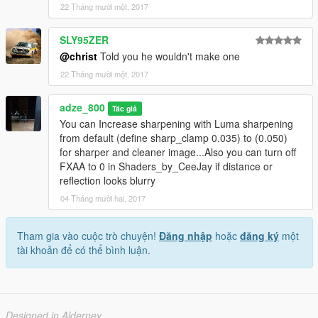
22 Tháng mười một, 2017
SLY95ZER
@christ
Told you he wouldn't make one
22 Tháng mười một, 2017
adze_800
Tác giả
You can Increase sharpening with Luma sharpening
from default (define sharp_clamp 0.035) to (0.050)
for sharper and cleaner image...Also you can turn off
FXAA to 0 in Shaders_by_CeeJay if distance or
reflection looks blurry
04 Tháng mười hai, 2017
Tham gia vào cuộc trò chuyện!
Đăng nhập
hoặc
đăng ký
một
tài khoản để có thể bình luận.
Designed in Alderney