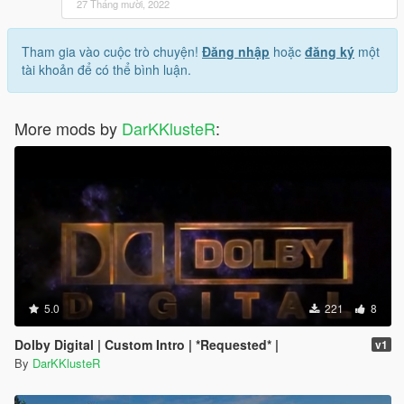
27 Tháng mười, 2022
Tham gia vào cuộc trò chuyện!
Đăng nhập
hoặc
đăng ký
một
tài khoản để có thể bình luận.
More mods by
DarKKlusteR
:
5.0
221
8
Dolby Digital | Custom Intro | *Requested* |
v1
By
DarKKlusteR