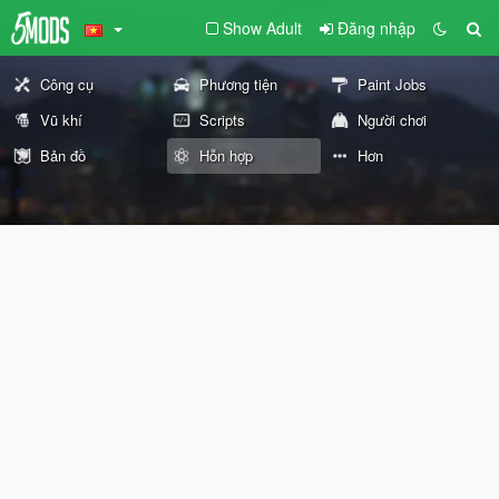
Show Adult
Đăng nhập
Công cụ
Phương tiện
Paint Jobs
Vũ khí
Scripts
Người chơi
Bản đồ
Hỗn hợp
Hơn