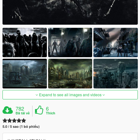
Expand to see all images and videos
782
6
Đã tải về
Thích
5.0 / 5 sao (1 bỏ phiếu)