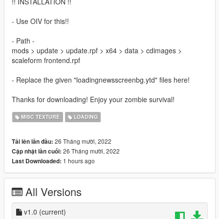
!! INSTALLATION !!
- Use OIV for this!!
- Path -
mods > update > update.rpf > x64 > data > cdimages >
scaleform frontend.rpf
- Replace the given "loadingnewsscreenbg.ytd" files here!
Thanks for downloading! Enjoy your zombie survival!
MISC TEXTURE
LOADING
26 Tháng mười, 2022
Tải lên lần đầu:
26 Tháng mười, 2022
Cập nhật lần cuối:
1 hours ago
Last Downloaded:
All Versions
v1.0
(current)