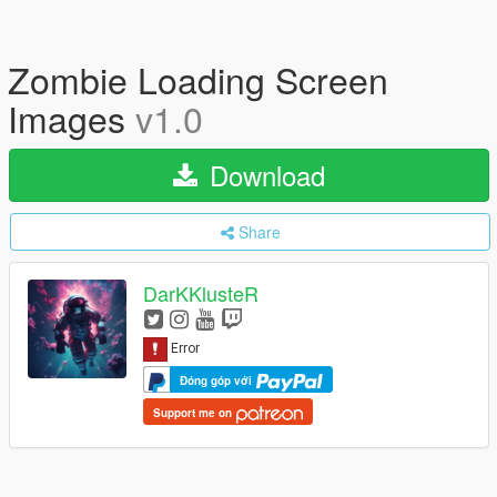
Zombie Loading Screen
Images
v1.0
Download
Share
DarKKlusteR
Đóng góp với
Support me on