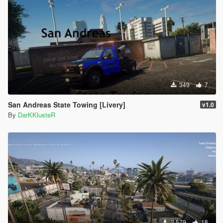
349
7
San Andreas State Towing [Livery]
v1.0
By
DarKKlusteR
2.579
18