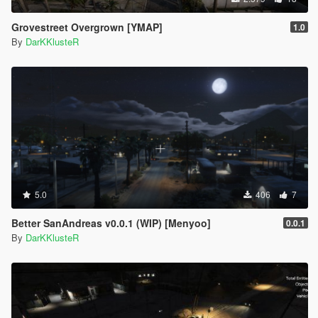
Grovestreet Overgrown [YMAP]
1.0
By
DarKKlusteR
5.0
406
7
Better SanAndreas v0.0.1 (WIP) [Menyoo]
0.0.1
By
DarKKlusteR