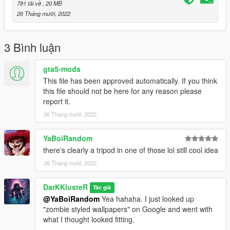
781 tải về
, 20 MB
26 Tháng mười, 2022
3 Bình luận
gta5-mods
This file has been approved automatically. If you think
this file should not be here for any reason please
report it.
26 Tháng mười, 2022
YaBoiRandom
there's clearly a tripod in one of those lol still cool idea
26 Tháng mười, 2022
DarKKlusteR
Tác giả
@YaBoiRandom
Yea hahaha. I just looked up
"zombie styled wallpapers" on Google and went with
what I thought looked fitting.