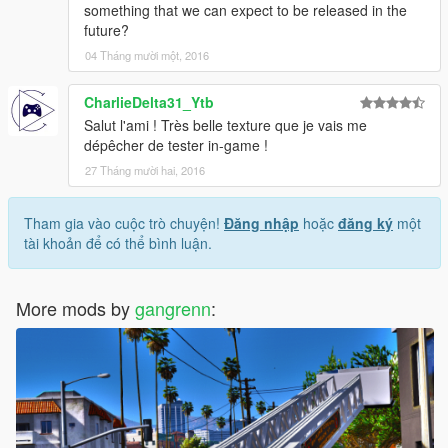
something that we can expect to be released in the
future?
04 Tháng mười một, 2016
CharlieDelta31_Ytb
Salut l'ami ! Très belle texture que je vais me
dépêcher de tester in-game !
27 Tháng mười hai, 2016
Tham gia vào cuộc trò chuyện!
Đăng nhập
hoặc
đăng ký
một
tài khoản để có thể bình luận.
More mods by
gangrenn
: