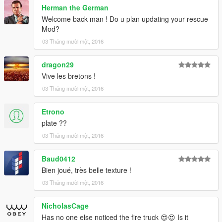
Herman the German
Welcome back man ! Do u plan updating your rescue
Mod?
03 Tháng mười một, 2016
dragon29
Vive les bretons !
03 Tháng mười một, 2016
Etrono
plate ??
03 Tháng mười một, 2016
Baud0412
Bien joué, très belle texture !
03 Tháng mười một, 2016
NicholasCage
Has no one else noticed the fire truck 😍😍 Is it