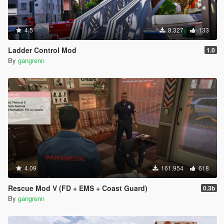
4.5
8.327
133
Ladder Control Mod
1.0
By
gangrenn
4.09
161.954
618
Rescue Mod V (FD + EMS + Coast Guard)
0.3b
By
gangrenn