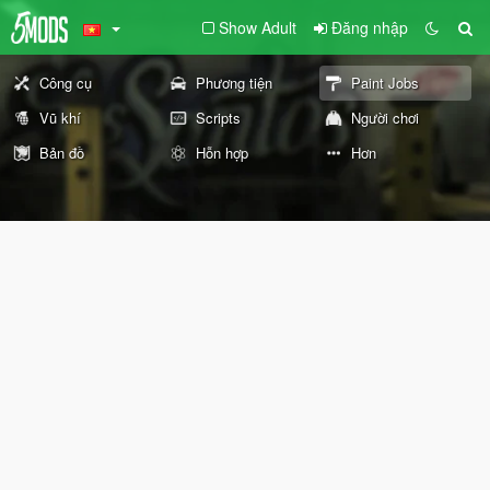
Show Adult
Đăng nhập
Công cụ
Phương tiện
Paint Jobs
Vũ khí
Scripts
Người chơi
Bản đồ
Hỗn hợp
Hơn