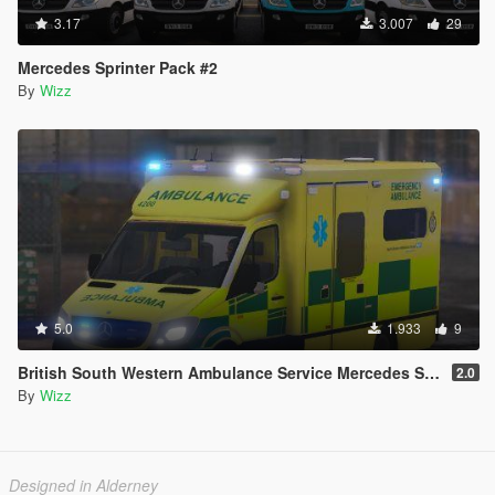
3.17
3.007
29
Mercedes Sprinter Pack #2
By
Wizz
5.0
1.933
9
British South Western Ambulance Service Mercedes Sprinter
2.0
By
Wizz
Designed in Alderney