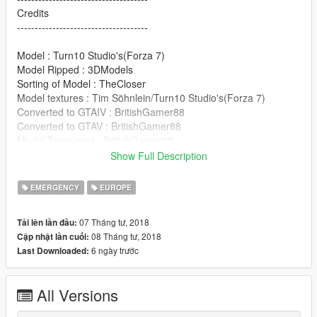
Credits
-------------------------------------
Model : Turn10 Studio's(Forza 7)
Model Ripped : 3DModels
Sorting of Model : TheCloser
Model textures : Tim Söhnlein/Turn10 Studio's(Forza 7)
Converted to GTAIV : BritishGamer88
Converted to GTAV : BritishGamer88
Model Templated : BritishGamer88
Model Skin : Wizz
Show Full Description
Grill Lights : Vertex
Code3 Defender : Adrian Kucinski
EMERGENCY
EUROPE
Antanna's : BritishGamer88
Dashlight & Rear Window lights : James
07 Tháng tư, 2018
Tải lên lần đầu:
Radley(RaddzModding)
08 Tháng tư, 2018
Cập nhật lần cuối:
6 ngày trước
Last Downloaded:
-------------------------------------
| Install |
-------------------------------------
All Versions
Install Texture Here!!!