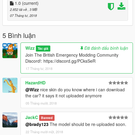
>>
1.0
(current)
GTAV/Mods/Update/Update.rpf/x64/dlcpacks/patchday18ng/dlc.
2.852 tải về
, 3 MB
rpf/x64/levels/gta5/vehicles.rpf/sheriff2.ytd
07 Tháng tư, 2018
5 Bình luận
Wizz
Đã đánh dấu bình luận
Tác giả
Join The British Emergency Modding Community
Discord!: https://discord.gg/PCksSeR
17 Tháng tư, 2018
HazardHD
@Wizz
nice skin do you know where i can download
the car? it says it not uploaded anymore
05 Tháng mười, 2018
JackC
Banned
@brady123
The model should be re-uploaded soon.
22 Tháng mười một, 2018