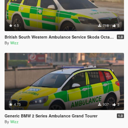
4.5
718
5
British South Western Ambulance Service Skoda Octavia
1.0
By
Wizz
4.75
937
3
Generic BMW 2 Series Ambulance Grand Tourer
1.0
By
Wizz