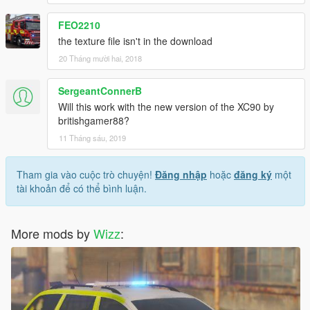
FEO2210
the texture file isn't in the download
20 Tháng mười hai, 2018
SergeantConnerB
Will this work with the new version of the XC90 by
britishgamer88?
11 Tháng sáu, 2019
Tham gia vào cuộc trò chuyện!
Đăng nhập
hoặc
đăng ký
một
tài khoản để có thể bình luận.
More mods by
Wizz
: