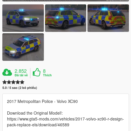
2.852
8
Đã tải về
Thích
5.0 / 5 sao (2 bỏ phiếu)
2017 Metropolitan Police - Volvo XC90
Download the Original Model!:
https://www.gta5-mods.com/vehicles/2017-volvo-xc90-r-design-
pack-replace-els/download/46589
-------------------------------------