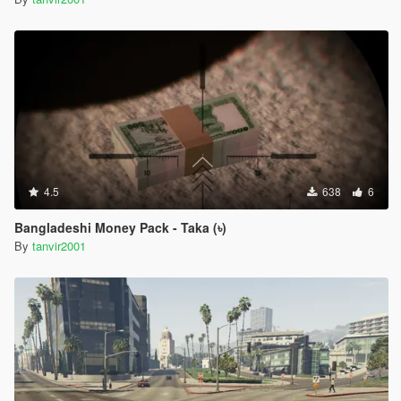
4.5
638
6
Bangladeshi Money Pack - Taka (৳)
By
tanvir2001