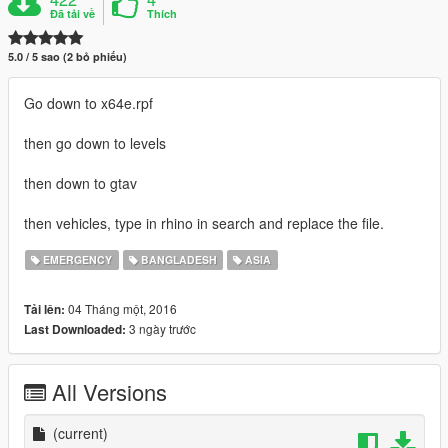
Đã tải về
Thích
5.0 / 5 sao (2 bỏ phiếu)
Go down to x64e.rpf
then go down to levels
then down to gtav
then vehicles, type in rhino in search and replace the file.
EMERGENCY
BANGLADESH
ASIA
04 Tháng một, 2016
Tải lên:
3 ngày trước
Last Downloaded:
All Versions
(current)