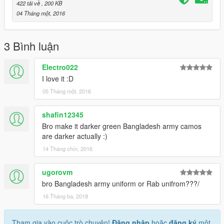
422 tải về
, 200 KB
04 Tháng một, 2016
3 Bình luận
Electro022
I love it :D
05 Tháng một, 2016
shafin12345
Bro make it darker green Bangladesh army camos
are darker actually :)
14 Tháng chín, 2016
ugorovm
bro Bangladesh army uniform or Rab unifrom???/
16 Tháng ba, 2018
Tham gia vào cuộc trò chuyện!
Đăng nhập
hoặc
đăng ký
một