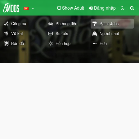
Show Adult
Đăng nhập
Công cụ
Phương tiện
Paint Jobs
Vũ khí
Scripts
Người chơi
Bản đồ
Hỗn hợp
Hơn