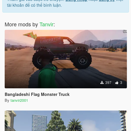
tài khoản để có thể bình luận.
More mods by
Tanvir
:
397
3
Bangladeshi Flag Monster Truck
By
tanvir2001