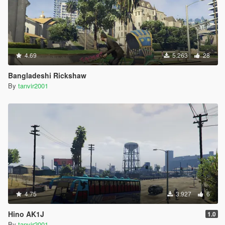
4.69
5.263
28
Bangladeshi Rickshaw
By
tanvir2001
4.75
3.927
6
Hino AK1J
1.0
By
tanvir2001