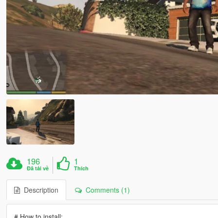
196
1
Đã tải về
Thích
Description
Comments (1)
# How to install: