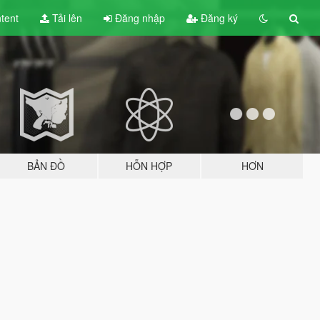
tent
Tải lên
Đăng nhập
Đăng ký
BẢN ĐỒ
HỖN HỢP
HƠN