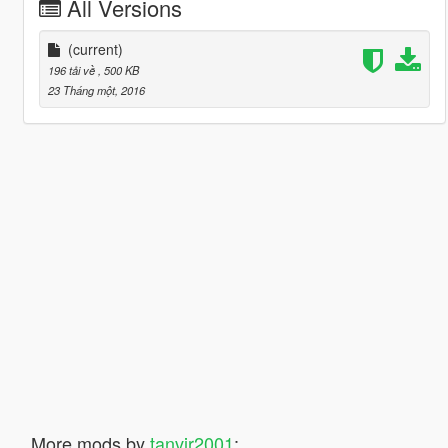
All Versions
(current)
196 tải về
, 500 KB
23 Tháng một, 2016
More mods by
tanvir2001
: