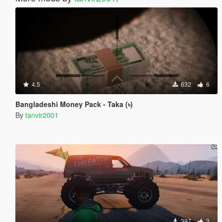
4.5
632
6
Bangladeshi Money Pack - Taka (৳)
By
tanvir2001
397
3