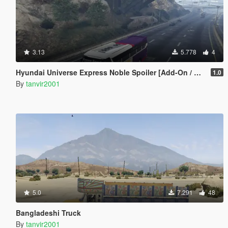
3.13
5.778
4
Hyundai Universe Express Noble Spoiler [Add-On / Replace | Wipers]
1.0
By
tanvir2001
5.0
7.291
48
Bangladeshi Truck
By
tanvir2001