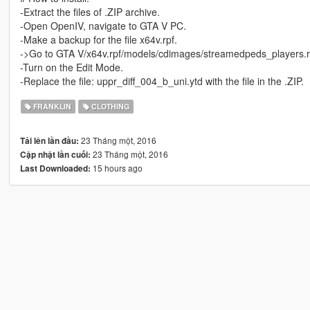
-Extract the files of .ZIP archive.
-Open OpenIV, navigate to GTA V PC.
-Make a backup for the file x64v.rpf.
->Go to GTA V/x64v.rpf/models/cdimages/streamedpeds_players.r
-Turn on the Edit Mode.
-Replace the file: uppr_diff_004_b_uni.ytd with the file in the .ZIP.
FRANKLIN
CLOTHING
23 Tháng một, 2016
Tải lên lần đầu:
23 Tháng một, 2016
Cập nhật lần cuối:
15 hours ago
Last Downloaded: