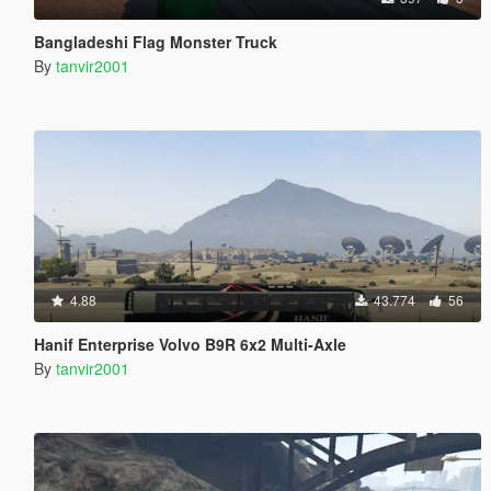
Bangladeshi Flag Monster Truck
By
tanvir2001
4.88
43.774
56
Hanif Enterprise Volvo B9R 6x2 Multi-Axle
By
tanvir2001