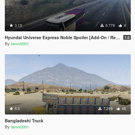
3.13
5.779
4
Hyundai Universe Express Noble Spoiler [Add-On / Replace | Wipers]
1.0
By
tanvir2001
5.0
7.299
48
Bangladeshi Truck
By
tanvir2001