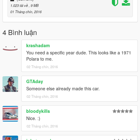
1.023 tải về
, 9 MB
01 Tháng chín, 2016
4 Bình luận
krashadam
You need a specific year dude. This looks like a 1971
Polara to me.
02 Tháng chín, 2016
GTAday
Someone else already made this car.
02 Tháng chín, 2016
bloodykills
Nice. :)
02 Tháng chín, 2016