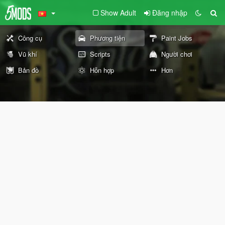
Show Adult
Đăng nhập
Công cụ
Phương tiện
Paint Jobs
Vũ khí
Scripts
Người chơi
Bản đồ
Hỗn hợp
Hơn