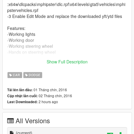
:x64w\dlcpacks\mphipster\dlc.rpf\x64\levels\gta5\vehicles\mphi
pstervehicles.rpf
-3 Enable Edit Mode and replace the downloaded yft/ytd files
Features:
-Working lights
-Working door
-Working steering wheel
-Hands on steering wheel
Show Full Description
Car Replacement: glendale
CAR
DODGE
01 Tháng chín, 2016
Tải lên lần đầu:
02 Tháng chín, 2016
Cập nhật lần cuối:
2 hours ago
Last Downloaded:
All Versions
(current)