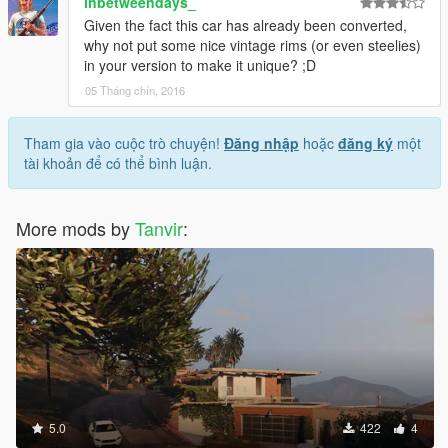
inbetweendays_
Given the fact this car has already been converted,
why not put some nice vintage rims (or even steelies)
in your version to make it unique? ;D
05 Tháng chín, 2016
Tham gia vào cuộc trò chuyện!
Đăng nhập
hoặc
đăng ký
một
tài khoản để có thể bình luận.
More mods by
Tanvir
:
5.0
422
4