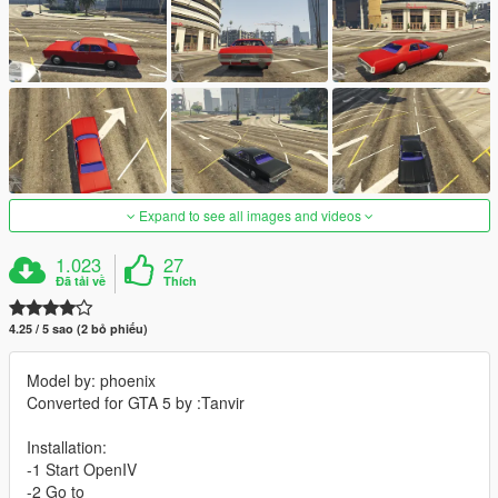
Expand to see all images and videos
1.023
27
Đã tải về
Thích
4.25 / 5 sao (2 bỏ phiếu)
Model by: phoenix
Converted for GTA 5 by :Tanvir
Installation:
-1 Start OpenIV
-2 Go to