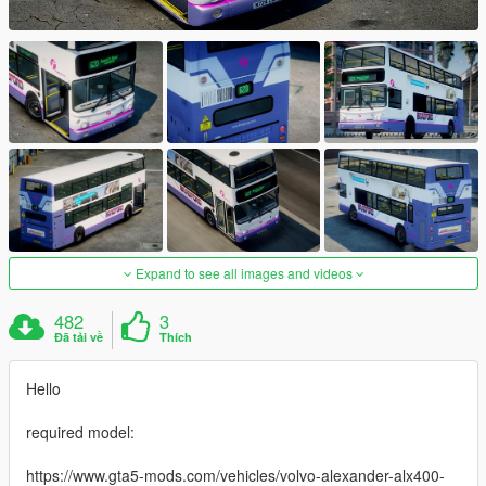
Expand to see all images and videos
482
3
Đã tải về
Thích
Hello
required model:
https://www.gta5-mods.com/vehicles/volvo-alexander-alx400-