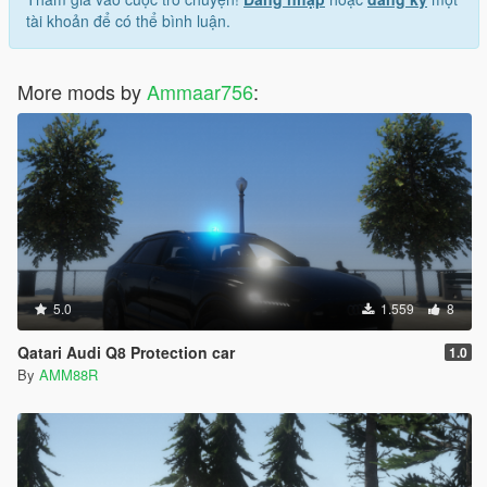
tài khoản để có thể bình luận.
More mods by
Ammaar756
:
5.0
1.559
8
Qatari Audi Q8 Protection car
1.0
By
AMM88R