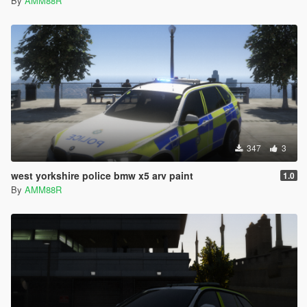
By
AMM88R
347
3
west yorkshire police bmw x5 arv paint
1.0
By
AMM88R