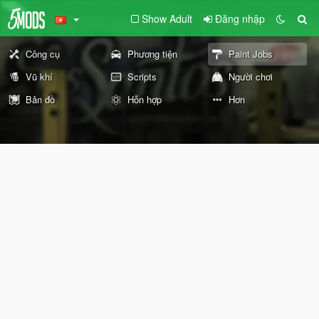
Show Adult
Đăng nhập
Công cụ
Phương tiện
Paint Jobs
Vũ khí
Scripts
Người chơi
Bản đồ
Hỗn hợp
Hơn