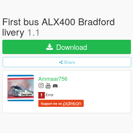
First bus ALX400 Bradford
livery
1.1
Download
Share
Ammaar756
Support me on