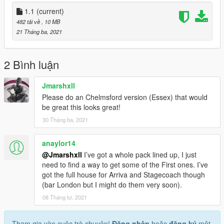
1.1
(current)
482 tải về
, 10 MB
21 Tháng ba, 2021
2 Bình luận
Jmarshxll
Please do an Chelmsford version (Essex) that would
be great this looks great!
30 Tháng ba, 2021
anaylor14
@Jmarshxll
I’ve got a whole pack lined up, I just
need to find a way to get some of the First ones. I’ve
got the full house for Arriva and Stagecoach though
(bar London but I might do them very soon).
08 Tháng tư, 2021
Tham gia vào cuộc trò chuyện!
Đăng nhập
hoặc
đăng ký
một