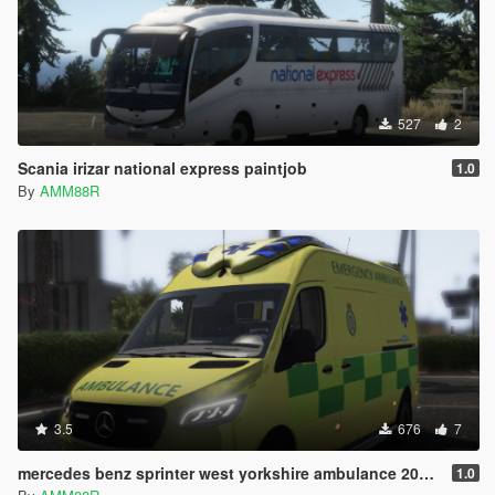
527
2
Scania irizar national express paintjob
1.0
By
AMM88R
3.5
676
7
mercedes benz sprinter west yorkshire ambulance 2019 skin
1.0