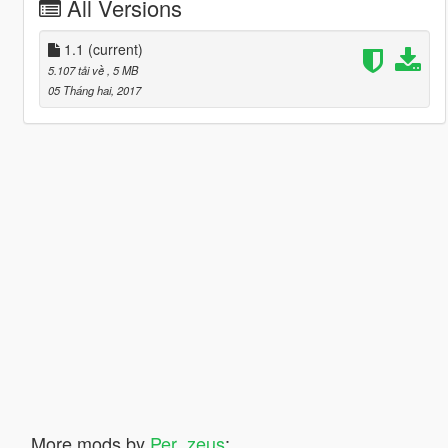
All Versions
1.1
(current)
5.107 tải về
, 5 MB
05 Tháng hai, 2017
More mods by
Per_zeus
: