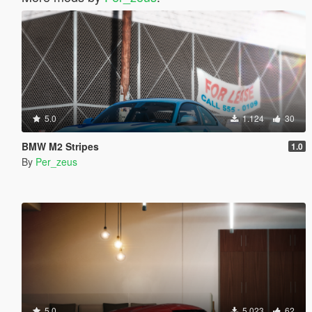
5.0
1.124
30
BMW M2 Stripes
1.0
By
Per_zeus
5.0
5.023
62