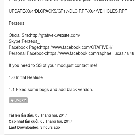
UPDATE/X64/DLCPACKS/GT17/DLC.RPF/X64/VEHICLES.RPF
Perzeus:
Oficial Site:http://gtafivek.wixsite.com/
Skype:Perzeus_
Facebook Page:https://www.facebook.com/GTAFIVEK/
Personal Facebook:https://www.facebook.com/raphael.lucas.1848
If you need to SS of your mod,just contact me!
1.0 Initial Realese
1.1 Fixed some bugs and add black version.
LIVERY
05 Tháng hai, 2017
Tải lên lần đầu:
05 Tháng hai, 2017
Cập nhật lần cuối:
3 hours ago
Last Downloaded: