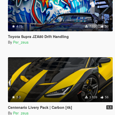
4.75
7.030
50
Toyota Supra JZA80 Drift Handling
By
Per_zeus
5.0
3.039
56
Centenario Livery Pack | Carbon [4k]
1.1
By
Per_zeus