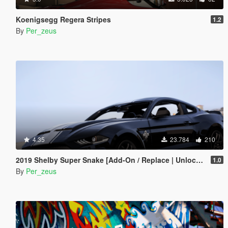
Koenigsegg Regera Stripes
1.2
By
Per_zeus
4.35
23.784
210
2019 Shelby Super Snake [Add-On / Replace | Unlocked]
1.0
By
Per_zeus