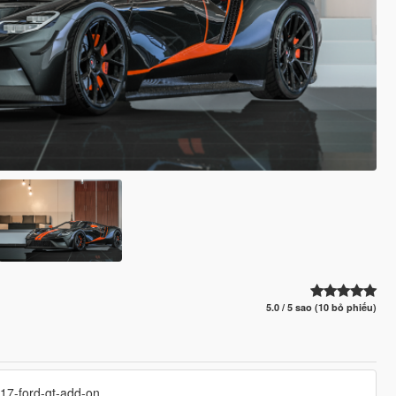
5.0 / 5 sao (10 bỏ phiếu)
017-ford-gt-add-on