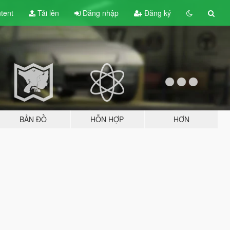
tent
Tải lên
Đăng nhập
Đăng ký
BẢN ĐỒ
HỖN HỢP
HƠN