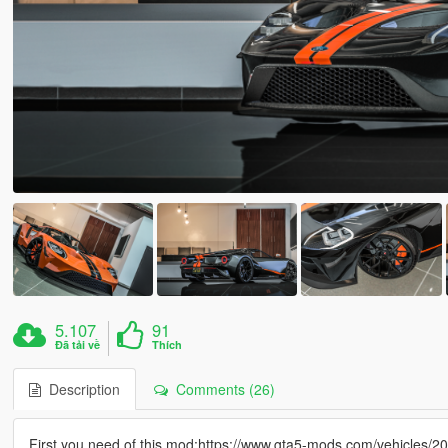
5.107
91
Đã tải về
Thích
Description
Comments (26)
First you need of this mod:https://www.gta5-mods.com/vehicles/2