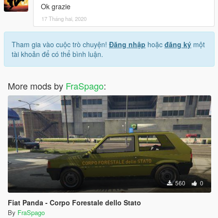
Ok grazie
17 Tháng hai, 2020
Tham gia vào cuộc trò chuyện!
Đăng nhập
hoặc
đăng ký
một
tài khoản để có thể bình luận.
More mods by
FraSpago
:
560
0
Fiat Panda - Corpo Forestale dello Stato
By
FraSpago