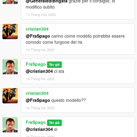
@GeneralediBrigata
grazie per il consiglio, lo
modifico subito
11 Tháng một, 2020
cristian304
@FraSpago
carino come modello potrebbe essere
comodo come furgone dei ris
13 Tháng hai, 2020
FraSpago
Tác giả
@cristian304
ci sta
16 Tháng hai, 2020
cristian304
@FraSpago
questo modello??
16 Tháng hai, 2020
FraSpago
Tác giả
@cristian304
si
16 Tháng hai, 2020