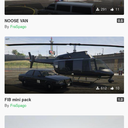
291
11
NOOSE VAN
0.5
By
FraSpago
612
10
FIB mini pack
1.0
By
FraSpago