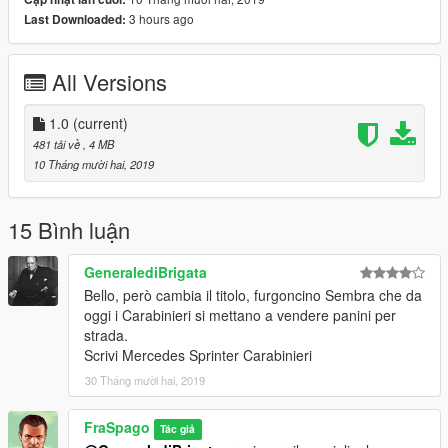
3 hours ago
Last Downloaded:
All Versions
1.0
(current)
481 tải về
, 4 MB
10 Tháng mười hai, 2019
15 Bình luận
GeneralediBrigata
Bello, però cambia il titolo, furgoncino Sembra che da
oggi i Carabinieri si mettano a vendere panini per
strada.
Scrivi Mercedes Sprinter Carabinieri
30 Tháng mười hai, 2019
FraSpago
Tác giả