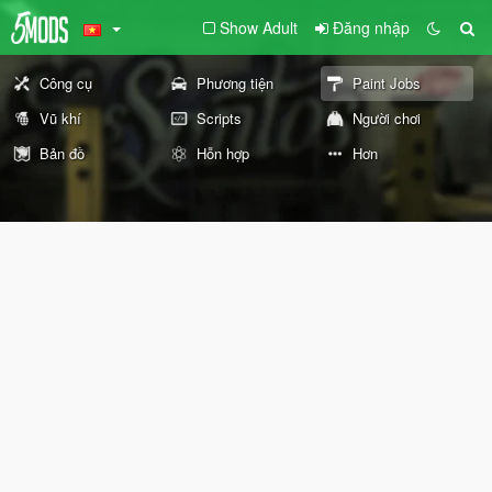
Show Adult
Đăng nhập
Công cụ
Phương tiện
Paint Jobs
Vũ khí
Scripts
Người chơi
Bản đồ
Hỗn hợp
Hơn