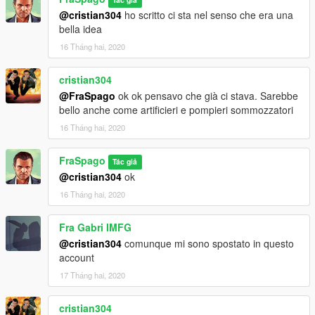
@cristian304
ho scritto ci sta nel senso che era una
bella idea
16 Tháng hai, 2020
cristian304
@FraSpago
ok ok pensavo che già ci stava. Sarebbe
bello anche come artificieri e pompieri sommozzatori
16 Tháng hai, 2020
FraSpago
Tác giả
@cristian304
ok
16 Tháng hai, 2020
Fra Gabri IMFG
@cristian304
comunque mi sono spostato in questo
account
17 Tháng hai, 2020
cristian304