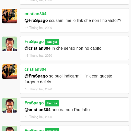
cristian304
@FraSpago
scusami me lo link che non l ho visto??
16 Tháng hai, 2020
FraSpago
Tác giả
@cristian304
in che senso non ho capito
16 Tháng hai, 2020
cristian304
@FraSpago
se puoi indicarmi il link con questo
furgone dei ris
16 Tháng hai, 2020
FraSpago
Tác giả
@cristian304
ancora non l'ho fatto
16 Tháng hai, 2020
FraSpago
Tác giả