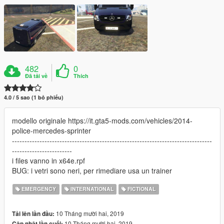
482
0
Đã tải về
Thích
4.0 / 5 sao (1 bỏ phiếu)
modello originale https://it.gta5-mods.com/vehicles/2014-
police-mercedes-sprinter
--------------------------------------------------------------------------------
------------------------
i files vanno in x64e.rpf
BUG: i vetri sono neri, per rimediare usa un trainer
EMERGENCY
INTERNATIONAL
FICTIONAL
10 Tháng mười hai, 2019
Tải lên lần đầu:
10 Tháng mười hai, 2019
Cập nhật lần cuối: