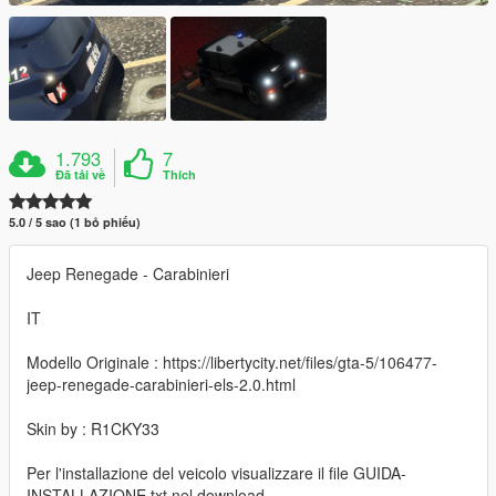
1.793
7
Đã tải về
Thích
5.0 / 5 sao (1 bỏ phiếu)
Jeep Renegade - Carabinieri
IT
Modello Originale : https://libertycity.net/files/gta-5/106477-
jeep-renegade-carabinieri-els-2.0.html
Skin by : R1CKY33
Per l'installazione del veicolo visualizzare il file GUIDA-
INSTALLAZIONE.txt nel download