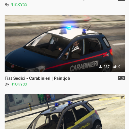
By
R1CKY33
387
0
Fiat Sedici - Carabinieri | Paintjob
1.0
By
R1CKY33