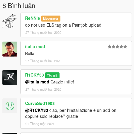
8 Bình luận
ReNNie
Moderator
do not use ELS tag on a Paintjob upload
27 Tháng mười hai, 2020
italia mod
Bella
27 Tháng mười hai, 2020
R1CKY33
Tác giả
@italia mod
Grazie mille!
27 Tháng mười hai, 2020
CurvaSud1903
@R1CKY33
ciao, per l'installazione è un add-on
oppure solo replace? grazie
01 Tháng một, 2021