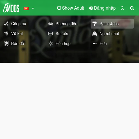
Show Adult
Đăng nhập
Công cụ
Phương tiện
Paint Jobs
Vũ khí
Scripts
Người chơi
Bản đồ
Hỗn hợp
Hơn