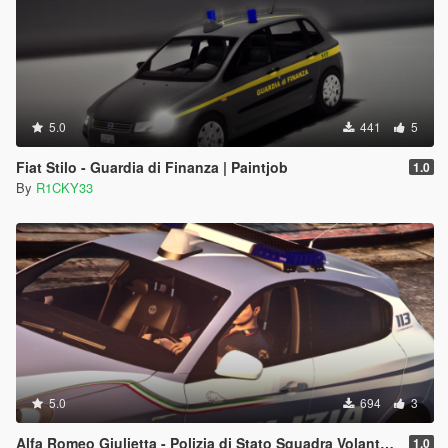
5.0
441
5
Fiat Stilo - Guardia di Finanza | Paintjob
1.0
By
R1CKY33
5.0
694
3
Alfa Romeo Giulietta - Polizia di Stato Squadra Volante | Reskin
1.0