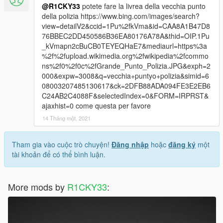
@R1CKY33
potete fare la livrea della vecchia punto
della polizia https://www.bing.com/images/search?
view=detailV2&ccid=1Pu%2fkVma&id=CAA8A1B47D8
76BBEC2DD450586B36EA80176A78A&thid=OIP.1Pu
_kVmapn2cBuCB0TEYEQHaE7&mediaurl=https%3a
%2f%2fupload.wikimedia.org%2fwikipedia%2fcommo
ns%2f0%2f0c%2fGrande_Punto_Polizia.JPG&exph=2
000&expw=3008&q=vecchia+puntyo+polizia&simid=6
08003207485130617&ck=2DFB88ADA094FE3E2EB6
C24AB2C4088F&selectedIndex=0&FORM=IRPRST&
ajaxhist=0 come questa per favore
14 Tháng một, 2021
Tham gia vào cuộc trò chuyện!
Đăng nhập
hoặc
đăng ký
một
tài khoản để có thể bình luận.
More mods by
R1CKY33
: