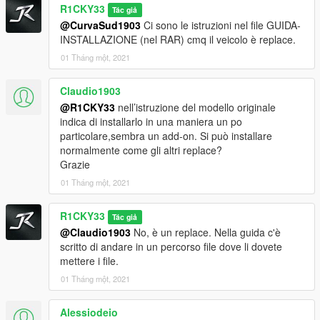
R1CKY33
Tác giả
@CurvaSud1903
Ci sono le istruzioni nel file GUIDA-
INSTALLAZIONE (nel RAR) cmq il veicolo è replace.
01 Tháng một, 2021
Claudio1903
@R1CKY33
nell’istruzione del modello originale
indica di installarlo in una maniera un po
particolare,sembra un add-on. Si può installare
normalmente come gli altri replace?
Grazie
01 Tháng một, 2021
R1CKY33
Tác giả
@Claudio1903
No, è un replace. Nella guida c'è
scritto di andare in un percorso file dove li dovete
mettere i file.
01 Tháng một, 2021
Alessiodeio