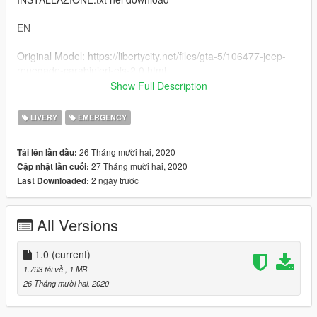
EN
Original Model: https://libertycity.net/files/gta-5/106477-jeep-
renegade-carabinieri-els-2.0.html
Show Full Description
Skin by: R1CKY33
LIVERY
EMERGENCY
To install the vehicle, view the INSTALLATION-GUIDE.txt file in
the download
26 Tháng mười hai, 2020
Tải lên lần đầu:
27 Tháng mười hai, 2020
Cập nhật lần cuối:
2 ngày trước
Last Downloaded:
All Versions
1.0
(current)
1.793 tải về
, 1 MB
26 Tháng mười hai, 2020