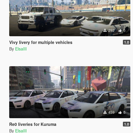
292
5
Vivy livery for multiple vehicles
1.0
By
ElsaIII
459
5
Re0 liveries for Kuruma
1.0
By
ElsaIII