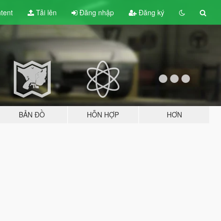
tent
Tải lên
Đăng nhập
Đăng ký
BẢN ĐỒ
HỖN HỢP
HƠN