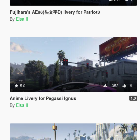
Fujihara's AE86(头文字D) livery for Patriot3
By
ElsaIII
5.0
1.352
19
Anime Livery for Pegassi Ignus
1.0
By
ElsaIII