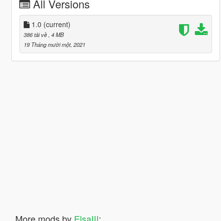
All Versions
1.0
(current)
386 tải về
, 4 MB
19 Tháng mười một, 2021
More mods by
ElsaIII
: