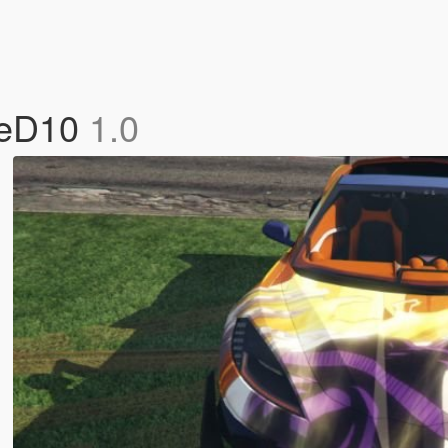
tteD10
1.0