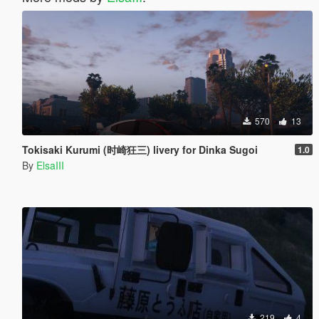
570
13
Tokisaki Kurumi (时崎狂三) livery for Dinka Sugoi
1.0
By
ElsaIII
219
4