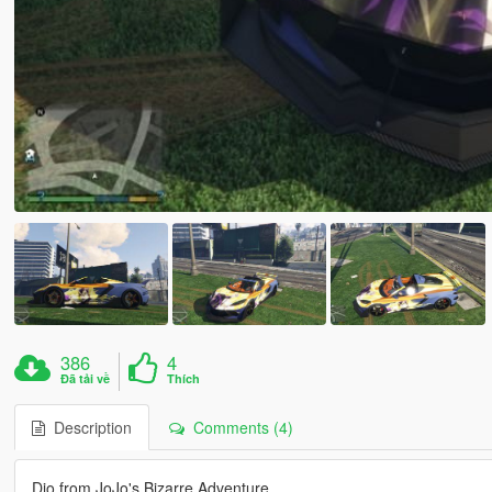
386
4
Đã tải về
Thích
Description
Comments (4)
Dio from JoJo's Bizarre Adventure