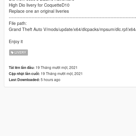
High Dio livery for CoquetteD10
Replace one an original liveries
-----------------------------------------------------------------------------------
File path:
Grand Theft Auto V/mods/update/x64/dlcpacks/mpsum/dlc.rpf/x64
Enjoy it
LIVERY
19 Tháng mười một, 2021
Tải lên lần đầu:
19 Tháng mười một, 2021
Cập nhật lần cuối:
5 hours ago
Last Downloaded: