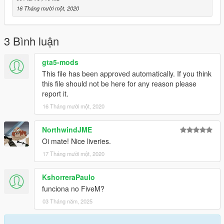
16 Tháng mười một, 2020
3 Bình luận
gta5-mods
This file has been approved automatically. If you think
this file should not be here for any reason please
report it.
16 Tháng mười một, 2020
NorthwindJME
Oi mate! Nice liveries.
17 Tháng mười một, 2020
KshorreraPaulo
funciona no FiveM?
03 Tháng năm, 2025