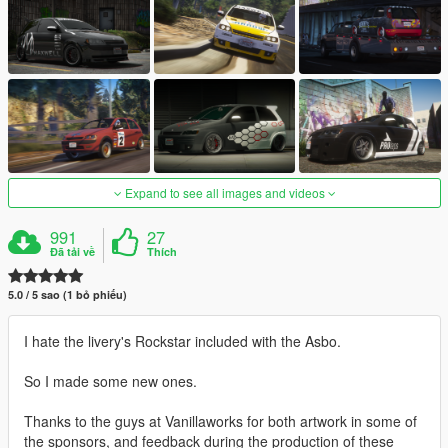
Expand to see all images and videos
991
27
Đã tải về
Thích
5.0 / 5 sao (1 bỏ phiếu)
I hate the livery's Rockstar included with the Asbo.
So I made some new ones.
Thanks to the guys at Vanillaworks for both artwork in some of
the sponsors, and feedback during the production of these