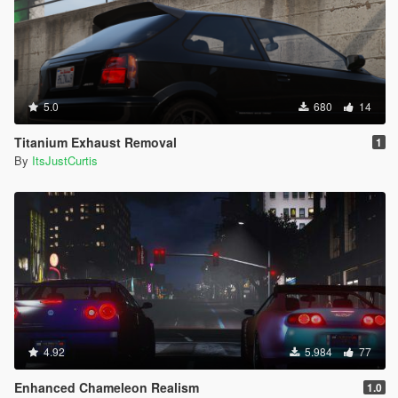
5.0
680
14
Titanium Exhaust Removal
1
By
ItsJustCurtis
4.92
5.984
77
Enhanced Chameleon Realism
1.0