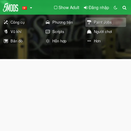
Show Adult
Đăng nhập
Công cụ
Phương tiện
Paint Jobs
Vũ khí
Scripts
Người chơi
Bản đồ
Hỗn hợp
Hơn