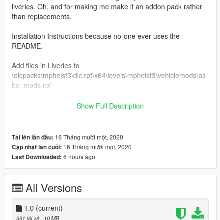
liveries. Oh, and for making me make it an addon pack rather
than replacements.
Installation Instructions because no-one ever uses the
README.
Add files in Liveries to
\dlcpacks\mpheist3\dlc.rpf\x64\levels\mpheist3\vehiclemods\as
bo_mods.rpf
Add files in Carcols to \dlcpacks\mpheist3\dlc.rpf\common\data
Show Full Description
Add files in Names to
\dlcpacks\mpheist3\dlc.rpf\x64\data\lang\americandlc.rpf
16 Tháng mười một, 2020
Tải lên lần đầu:
16 Tháng mười một, 2020
Cập nhật lần cuối:
6 hours ago
Last Downloaded:
All Versions
1.0
(current)
991 tải về
, 10 MB