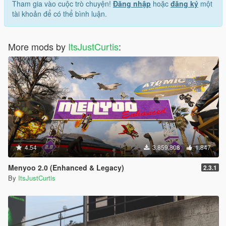
Tham gia vào cuộc trò chuyện!
Đăng nhập
hoặc
đăng ký
một
tài khoản để có thể bình luận.
More mods by
ItsJustCurtis
:
4.54
3.859.808
1.847
Menyoo 2.0 (Enhanced & Legacy)
2.3.1
By
ItsJustCurtis