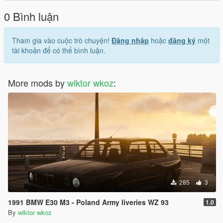
mods.com/tools/openiv
0 Bình luận
Pozdro :)
Dziękuje za pobranie :)
Tham gia vào cuộc trò chuyện!
Đăng nhập
hoặc
đăng ký
một
tài khoản để có thể bình luận.
More mods by
wiktor wkoz
:
285
3
1991 BMW E30 M3 - Poland Army liveries WZ 93
1.0
By
wiktor wkoz