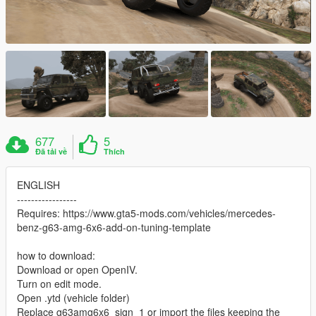
677
5
Đã tải về
Thích
ENGLISH
-----------------
Requires: https://www.gta5-mods.com/vehicles/mercedes-
benz-g63-amg-6x6-add-on-tuning-template
how to download:
Download or open OpenIV.
Turn on edit mode.
Open .ytd (vehicle folder)
Replace g63amg6x6_sign_1 or import the files keeping the