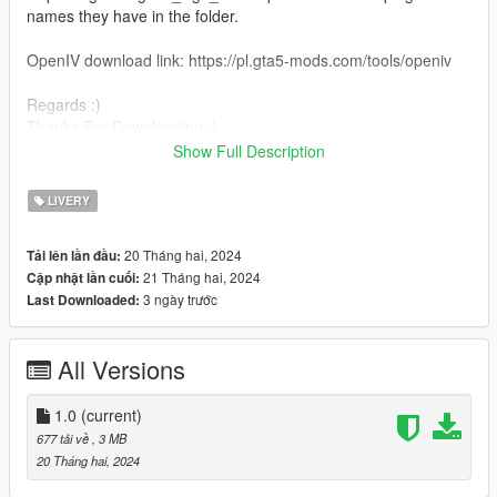
names they have in the folder.
OpenIV download link: https://pl.gta5-mods.com/tools/openiv
Regards :)
Thanks For Downloading :)
Show Full Description
-----------------
POLSKA
LIVERY
-----------------
20 Tháng hai, 2024
Tải lên lần đầu:
Wymaga: https://www.gta5-mods.com/vehicles/mercedes-
21 Tháng hai, 2024
Cập nhật lần cuối:
benz-g63-amg-6x6-add-on-tuning-template
3 ngày trước
Last Downloaded:
jak pobrać:
Pobierz lub otwórz OpenIV.
All Versions
Włącz tryb edycji.
Otwórz .ytd (folder pojazdu)
Zastąp g63amg6x6_sign_1 lub zaimportuj pliki, zachowując
1.0
(current)
nazwy, jakie mają w folderze.
677 tải về
, 3 MB
20 Tháng hai, 2024
Link do pobrania OpenIV: https://pl.gta5-