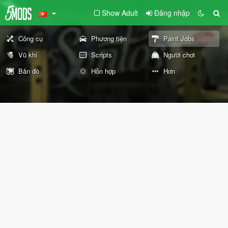
Show Adult
Đăng nhập
Công cụ
Phương tiện
Paint Jobs
Vũ khí
Scripts
Người chơi
Bản đồ
Hỗn hợp
Hơn