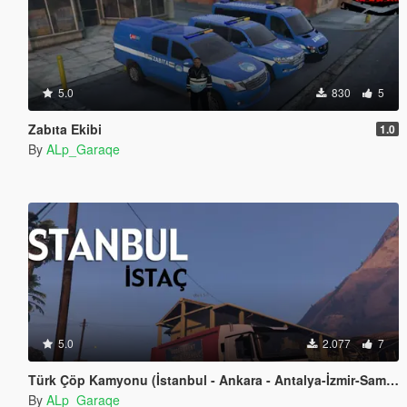
5.0
830
5
Zabıta Ekibi
1.0
By
ALp_Garaqe
5.0
2.077
7
Türk Çöp Kamyonu (İstanbul - Ankara - Antalya-İzmir-Samsun)
By
ALp_Garaqe