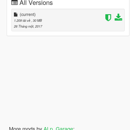
All Versions
(current)
1.209 tải về
, 30 MB
26 Tháng một, 2017
More mods by
ALp_Garaqe
: