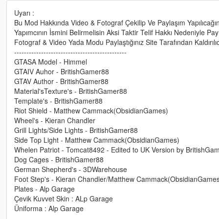
Uyarı :
Bu Mod Hakkında Video & Fotograf Çekilip Ve Paylaşım Yapılıcağı
Yapımcının İsmini Belirmelisin Aksi Taktir Telif Hakkı Nedeniyle Payl
Fotograf & Video Yada Modu Paylaştığınız Site Tarafından Kaldırılıca
----------------------------------------------
GTASA Model - Himmel
GTAIV Auhor - BritishGamer88
GTAV Author - BritishGamer88
Material'sTexture's - BritishGamer88
Template's - BritishGamer88
Riot Shield - Matthew Cammack(ObsidianGames)
Wheel's - Kieran Chandler
Grill Lights/Side Lights - BritishGamer88
Side Top Light - Matthew Cammack(ObsidianGames)
Whelen Patriot - Tomcat8492 - Edited to UK Version by BritishGa
Dog Cages - BritishGamer88
German Shepherd's - 3DWarehouse
Foot Step's - Kieran Chandler/Matthew Cammack(ObsidianGames
Plates - Alp Garage
Çevik Kuvvet Skin : ALp Garage
Üniforma : Alp Garage