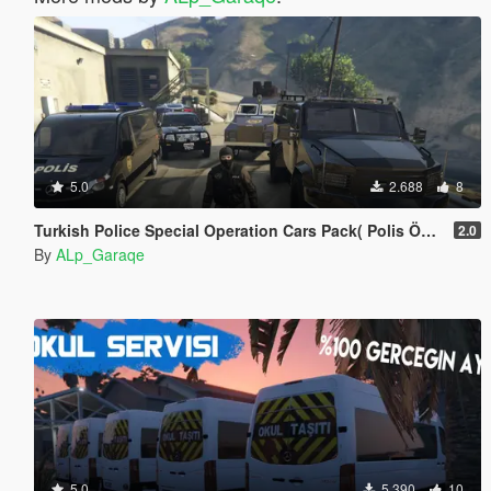
5.0
2.688
8
Turkish Police Special Operation Cars Pack( Polis Özel Harekat ) [4K]
2.0
By
ALp_Garaqe
5.0
5.390
10