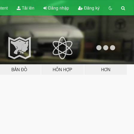
tent
Tải lên
Đăng nhập
Đăng ký
BẢN ĐỒ
HỖN HỢP
HƠN