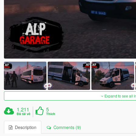
Expand to see all 
1.211
5
Đã tải về
Thích
Description
Comments (9)