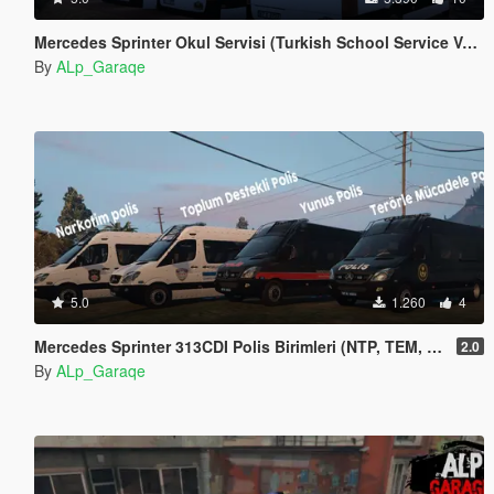
Mercedes Sprinter Okul Servisi (Turkish School Service Van)
By
ALp_Garaqe
5.0
1.260
4
Mercedes Sprinter 313CDI Polis Birimleri (NTP, TEM, TDP, YP)
2.0
By
ALp_Garaqe