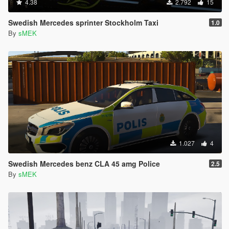
4.38
2.792
15
Swedish Mercedes sprinter Stockholm Taxi
1.0
By
sMEK
1.027
4
Swedish Mercedes benz CLA 45 amg Police
2.5
By
sMEK