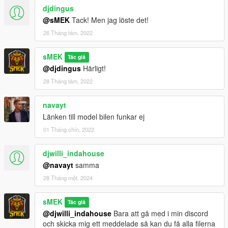
djdingus
@sMEK
Tack! Men jag löste det!
26 Tháng tám, 2022
sMEK
Tác giả
@djdingus
Härligt!
28 Tháng tám, 2022
navayt
Länken till model bilen funkar ej
01 Tháng chín, 2022
djwilli_indahouse
@navayt
samma
28 Tháng một, 2024
sMEK
Tác giả
@djwilli_indahouse
Bara att gå med i min discord
och skicka mig ett meddelade så kan du få alla filerna