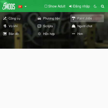
Show Adult
Đăng nhập
Công cụ
Phương tiện
Paint Jobs
Vũ khí
Scripts
Người chơi
Bản đồ
Hỗn hợp
Hơn