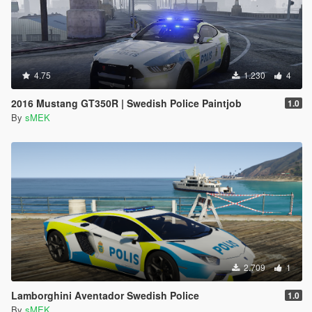
4.75
1.230
4
2016 Mustang GT350R | Swedish Police Paintjob
1.0
By
sMEK
2.709
1
Lamborghini Aventador Swedish Police
1.0
By
sMEK