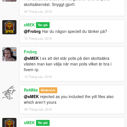
skottsäkerväst. Snyggt gjort!.
V1.5
06 Tháng sáu, 2018
-Fixed the random ambulance, fireworker skin spawn.
sMEK
Tác giả
@Frobrg
Har du någon speciell du tänker på?
10 Tháng sáu, 2018
Frobrg
@sMEK
t.ex att det står polis på den skottsäkra
västen man kan välja när man polis vilket är bra i
fivem rp.
12 Tháng sáu, 2018
ReNNie
Moderator
@sMEK
rejected as you included the ydt files also
which aren't yours
08 Tháng một, 2019
sMEK
Tác giả