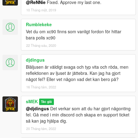
@ReNNie
Fixed. Approve my last one.
10 Tháng một, 2019
Rumblekeke
Vet du om xc90 finns som vanligt fordon för hittar
bara polis xc90
22 Tháng sáu, 2020
djdingus
Blåljusen är väldigt svaga och typ vita och röda, men
reflektionen av ljuset är jättebra. Kan jag ha gjort
något fel? Eller vet någon vad det kan bero på?
16 Tháng tám, 2022
sMEK
Tác giả
@djdingus
Det verkar som att du har gjort någonting
fel. Gå med i min discord och skapa en support ticket
så kan jag hjälpa dig.
20 Tháng tám, 2022