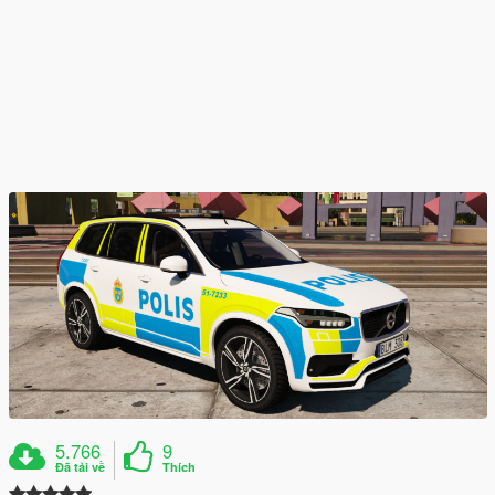
5.766
9
Đã tải về
Thích