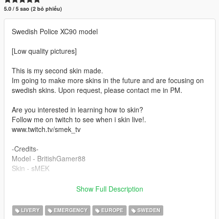
5.0 / 5 sao (2 bỏ phiếu)
Swedish Police XC90 model
[Low quality pictures]
This is my second skin made.
Im going to make more skins in the future and are focusing on
swedish skins. Upon request, please contact me in PM.
Are you interested in learning how to skin?
Follow me on twitch to see when i skin live!.
www.twitch.tv/smek_tv
-Credits-
Model - BritishGamer88
Skin - sMEK
Download the model:https://sv.gta5-mods.com/vehicles/2017-
Show Full Description
volvo-xc90-r-design-pack-replace-els
Download the skin throught "Download" button.
LIVERY
EMERGENCY
EUROPE
SWEDEN