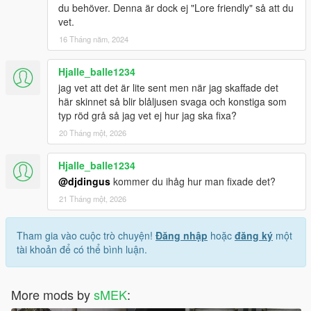
du behöver. Denna är dock ej "Lore friendly" så att du
vet.
16 Tháng năm, 2024
Hjalle_balle1234
jag vet att det är lite sent men när jag skaffade det
här skinnet så blir blåljusen svaga och konstiga som
typ röd grå så jag vet ej hur jag ska fixa?
20 Tháng một, 2026
Hjalle_balle1234
@djdingus
kommer du ihåg hur man fixade det?
21 Tháng một, 2026
Tham gia vào cuộc trò chuyện!
Đăng nhập
hoặc
đăng ký
một
tài khoản để có thể bình luận.
More mods by
sMEK
: