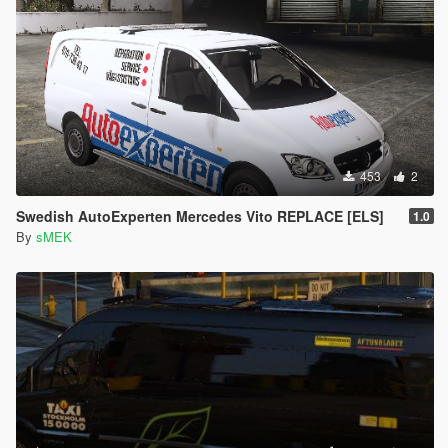
453
2
Swedish AutoExperten Mercedes Vito REPLACE [ELS]
1.0
By
sMEK