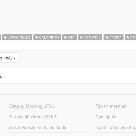
LOS ANGELES
CALIFORNIA
USA
FICTIONAL
AFRICA
ASI
o nhất
n.
Công cụ Modding GTA 5
Tập tin mới nhất
Phương tiện Mods GTA 5
Các tập tin
GTA 5 Vehicle Paint Job Mods
Tập tin được yêu thí