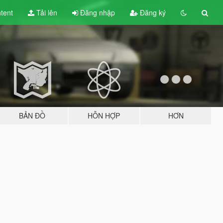
tent
Tải lên
Đăng nhập
Đăng ký
BẢN ĐỒ
HỖN HỢP
HƠN