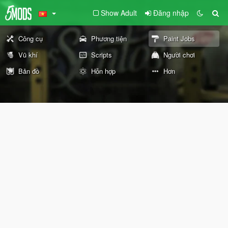
Show Adult
Đăng nhập
Công cụ
Phương tiện
Paint Jobs
Vũ khí
Scripts
Người chơi
Bản đồ
Hỗn hợp
Hơn