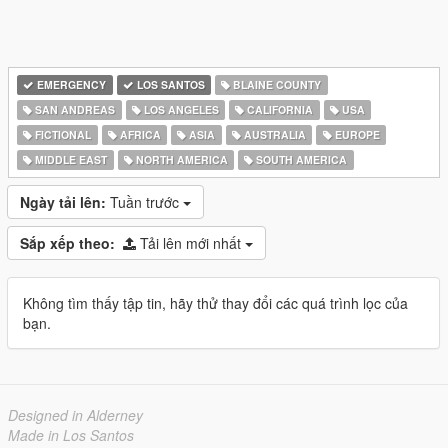
EMERGENCY
LOS SANTOS
BLAINE COUNTY
SAN ANDREAS
LOS ANGELES
CALIFORNIA
USA
FICTIONAL
AFRICA
ASIA
AUSTRALIA
EUROPE
MIDDLE EAST
NORTH AMERICA
SOUTH AMERICA
Ngày tải lên:
Tuần trước
Sắp xếp theo:
Tải lên mới nhất
Không tìm thấy tập tin, hãy thử thay đổi các quá trình lọc của
bạn.
Designed in Alderney
Made in Los Santos