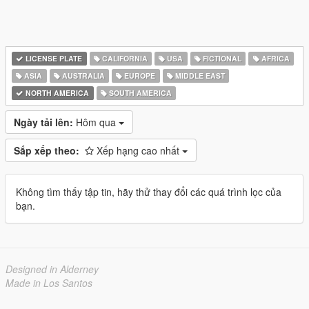
LICENSE PLATE
CALIFORNIA
USA
FICTIONAL
AFRICA
ASIA
AUSTRALIA
EUROPE
MIDDLE EAST
NORTH AMERICA
SOUTH AMERICA
Ngày tải lên:
Hôm qua
Sắp xếp theo:
Xếp hạng cao nhất
Không tìm thấy tập tin, hãy thử thay đổi các quá trình lọc của
bạn.
Designed in Alderney
Made in Los Santos