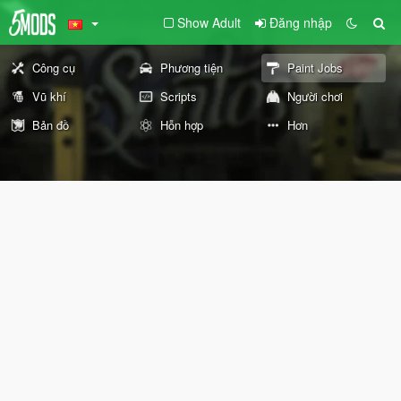
Show Adult
Đăng nhập
Công cụ
Phương tiện
Paint Jobs
Vũ khí
Scripts
Người chơi
Bản đồ
Hỗn hợp
Hơn