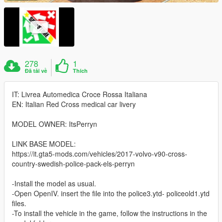
278
1
Đã tải về
Thích
IT: Livrea Automedica Croce Rossa Italiana
EN: Italian Red Cross medical car livery
MODEL OWNER: ItsPerryn
LINK BASE MODEL:
https://it.gta5-mods.com/vehicles/2017-volvo-v90-cross-
country-swedish-police-pack-els-perryn
-Install the model as usual.
-Open OpenIV. insert the file into the police3.ytd- policeold1.ytd
files.
-To install the vehicle in the game, follow the instructions in the