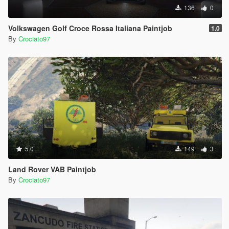
136
0
Volkswagen Golf Croce Rossa Italiana Paintjob
1.0
By
Crociato97
5.0
149
3
Land Rover VAB Paintjob
By
Crociato97