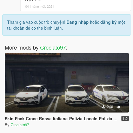
04 Tháng một, 2021
Tham gia vào cuộc trò chuyện!
Đăng nhập
hoặc
đăng ký
một
tài khoản để có thể bình luận.
More mods by
Crociato97
:
240
1
Skin Pack Croce Rossa Italiana-Polizia Locale-Polizia Idraulica Fluviale
1.0
By
Crociato97