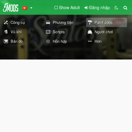
Show Adult
Đăng nhập
Công cụ
Phương tiện
Paint Jobs
Vũ khí
Scripts
Người chơi
Bản đồ
Hỗn hợp
Hơn