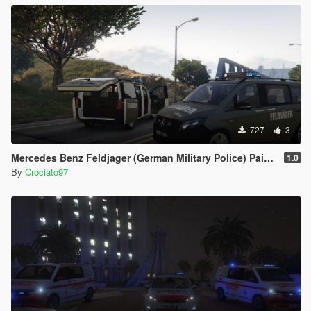
727
3
Mercedes Benz Feldjager (German Military Police) Paintjob
1.0
By
Crociato97