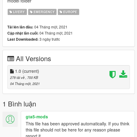
model folder
LIVERY
EMERGENCY
EUROPE
04 Tháng một, 2021
Tải lên lần đầu:
04 Tháng một, 2021
Cập nhật lần cuối:
3 ngày trước
Last Downloaded:
All Versions
1.0
(current)
278 tải về
, 700 KB
04 Tháng một, 2021
1 Bình luận
gta5-mods
This file has been approved automatically. If you think
this file should not be here for any reason please
report it.