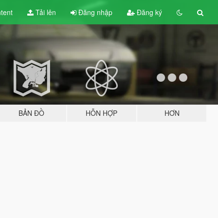
tent
Tải lên
Đăng nhập
Đăng ký
BẢN ĐỒ
HỖN HỢP
HƠN