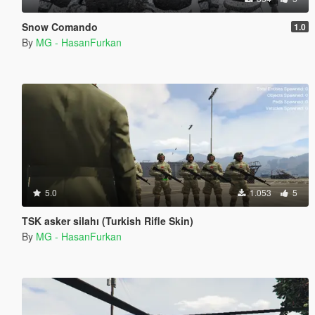
Snow Comando
1.0
By
MG - HasanFurkan
5.0
1.053
5
TSK asker silahı (Turkish Rifle Skin)
By
MG - HasanFurkan