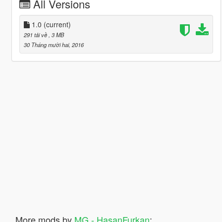
All Versions
1.0
(current)
291 tải về
, 3 MB
30 Tháng mười hai, 2016
More mods by
MG - HasanFurkan
: