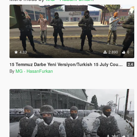
4.83
2.890
6
15 Temmuz Darbe Yeni Versiyon/Turkish 15 July Coup New Version
2.4
By
MG - HasanFurkan
354
5