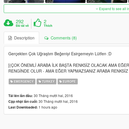
Expand to see all 
292
2
Đã tải về
Thích
Description
Comments (8)
Gerçekten Çok Uğraştım Beğeniyi Esirgemeyin Lütfen :D
[(ÇOK ÖNEMLİ ARABA İLK BAŞTA RENKSİZ OLACAK AMA EĞER 
RENGİNDE OLUR - AMA EĞER YAPMAZSANIZ ARABA RENKSİZ
EMERGENCY
TURKEY
EUROPE
30 Tháng mười hai, 2016
Tải lên lần đầu:
30 Tháng mười hai, 2016
Cập nhật lần cuối:
1 hours ago
Last Downloaded: