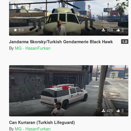
5.0
359
2
Jandarma Skorsky/Turkish Gendarmerie Black Hawk
1.0
By
MG - HasanFurkan
425
5
Can Kurtaran (Turkish Lifeguard)
By
MG - HasanFurkan