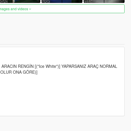
images and videos
ARACIN RENGİN [("Ice White")] YAPARSANIZ ARAÇ NORMAL
 OLUR ONA GÖRE)]